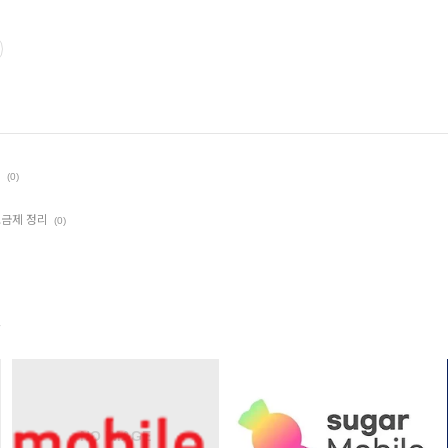
제
(0)
요금제 정리
(0)
s