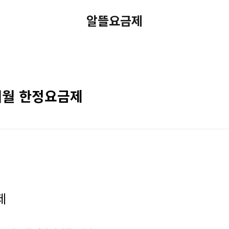
알뜰요금제
개월 한정요금제
제