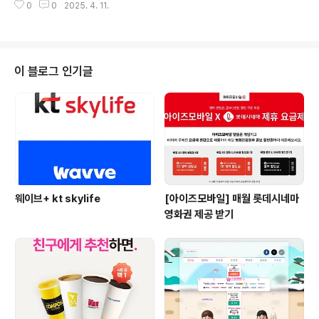
샐러디 메인 메뉴 포함 7,000원 이상 구매 시 3,500원..
0
0
2025. 4. 11.
신분들 꼭 잊지 마시고, 쿠폰이라도 받아두세요!!이번 한주
도 수고많으셨습니다!! 좋은 주말 보내세요~ 삼성전자 최
대 300,000원 상당 할인 혜택 삼성스토어/삼성닷컴에
서 2025년형 가전/TV 신제품을 만나보세요! 쿠폰 사
용 기간: 4월 7일(월)~4월 20일(일) 삼성스토어에서 행
이 블로그 인기글
사 모델 구매 시 삼성전자 포인트 지급, 삼성닷컴에서 상
품 구매 시 할인 온라인 및 오프라인 각 매장별 행사 적
용 모델은 다를 수 있음 삼성카드로 결제 하면 50,000
원 캐시백 이 쿠폰을 적용해 상품 구매 시 영화 예매권 증
정 애프터 쿠폰최대 300,..
웨이브+ kt skylife
[아이즈모바일] 매월 롯데시네마
영화권 제공 받기