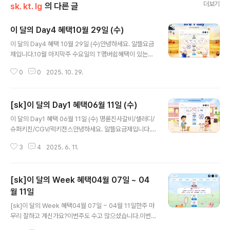
더보기
sk. kt. lg
의 다른 글
이 달의 Day4 혜택10월 29일 (수)
글 내용
이 달의 Day4 혜택 10월 29일 (수)안녕하세요. 알뜰요금
제입니다.10월 마지막주 수요일의 T멤버쉽혜택이 있는
날!!오늘은 어떤 혜택이 있을까요?????당장 오늘 사용하지
0
0
2025. 10. 29.
않더라도 쿠폰기한은 상이하니 꼭 확인 부탁드립니다~!!변
덕스러운 날씨~!! 건강유의하시고 기분좋은 수요일이 되길
바랍니다!!아참...그리고 오늘 문화가 있는 날입니다. 영화
[sk]이 달의 Day1 혜택06월 11일 (수)
를 비롯한 공연에도 많은 관심 바랍니다!!이마트에브리데
글 내용
이 40,000원 이상 구매 시 20% 할인오프라인(이마트에
이 달의 Day1 혜택 06월 11일 (수) 명륜진사갈비/셀러디/
브리데이)과 온라인(이마트에브리데이 이마일 앱)에서 사
슈퍼키친/CGV/럭키찬스안녕하세요. 알뜰요금제입니다.
용 가능 이마일 앱에 T day 쿠폰 등록 시 온/오프라인 중
어느덧 6월중순으로 치닫고 있는데요. 시간이 너무빨라 붙
택1 하여 1회 사용 가능 이마일 앱에 쿠폰 등록 시 T 멤버
3
4
2025. 6. 11.
잡고 싶은 심정이네요~!!금일은 수요일 T데이가 있는 날입
십 앱/에이닷 앱 ‘쿠폰함’ 내 T day 쿠폰 사용 안 됨 쿠폰
니다. 선 쿠폰다운 후 생각하세요~!!쿠폰 기간은 상이하니
사용 기간..
확인 부탁드립니다.오늘도 화이팅 하세요~! 명륜진사갈비
[sk]이 달의 Week 혜택04월 07일 ~ 04
성인 1인 자유이용권 6,000원 할인 대한민국 고기테마파
크, 명륜진사갈비 쿠폰 사용 기간: 6월 11일(수)~6월 12일
월 11일
글 내용
(목) 매장 식사 시 1인당 쿠폰 1장 사용 가능(테이블당 여러
[sk]이 달의 Week 혜택04월 07일 ~ 04월 11일한주 마
장 사용 가능) 이벤트 기간 동안 저녁 시간에는 대기가 길어
무리 잘하고 계신가요?이번주도 수고 많으셨습니다.이번
질 수 있습니다. 방문 전 매장에 확인해 주시기 바랍니다.
주는 T주였는데요. 오늘이 그 마지막날입니다. 행사 놓치