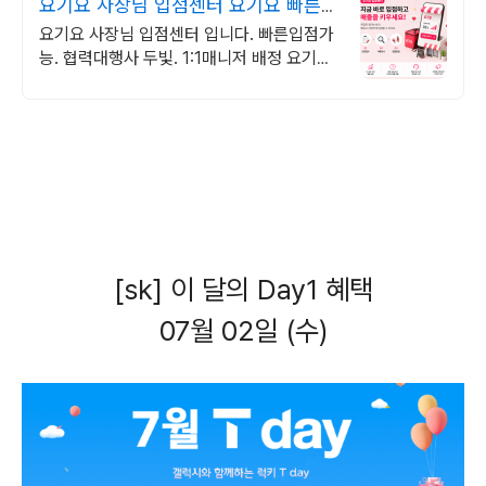
요기요 사장님 입점센터 요기요 빠른입
점 대행사
요기요 사장님 입점센터 입니다. 빠른입점가
능. 협력대행사 두빛. 1:1매니저 배정 요기요
사장님 등록 빠른가입 입점센터
[sk] 이 달의 Day1 혜택
07월 02일 (수)