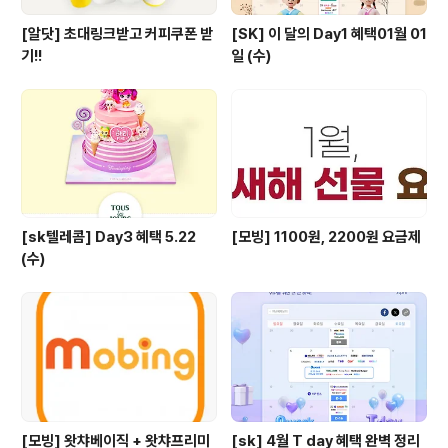
[알닷] 초대링크받고 커피쿠폰 받
[SK] 이 달의 Day1 혜택01월 01
기!!
일 (수)
[sk텔레콤] Day3 혜택 5.22
[모빙] 1100원, 2200원 요금제
(수)
[모빙] 왓챠베이직 + 왓챠프리미
[sk] 4월 T day 혜택 완벽 정리