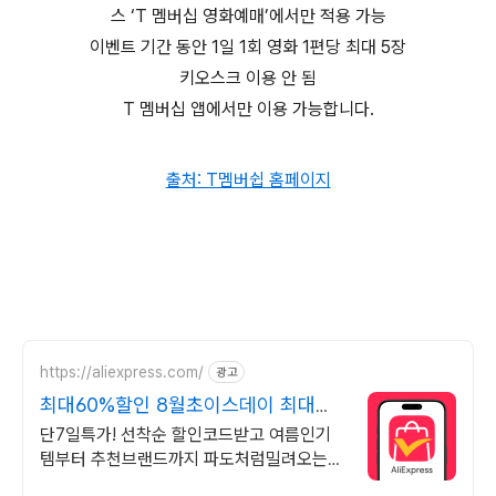
스 ‘T 멤버십 영화예매’에서만 적용 가능
이벤트 기간 동안 1일 1회 영화 1편당 최대 5장
키오스크 이용 안 됨
T 멤버십 앱에서만 이용 가능합니다.
출처: T멤버쉽 홈페이지
https://aliexpress.com/
광고
최대60%할인 8월초이스데이 최대
60%할인 선착순코드발급
단7일특가! 선착순 할인코드받고 여름인기
템부터 추천브랜드까지 파도처럼밀려오는
혜택 쏟아지는 혜택, 알리익스프레스