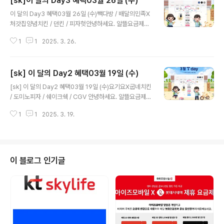
[sk]이 달의 Day3 혜택03월 26일 (수)
글 내용
이 달의 Day3 혜택03월 26일 (수)빽다방 / 배달의민족X
처갓집양념치킨 / 던킨 / 피자헛안녕하세요. 알뜰요금제입
니다. 날씨가 추우면 추워서..따뜻해지니 이젠 산불로..날씨
1
1
2025. 3. 26.
가 우리에게 미치는 영향을점점 실감하며 무서울정도인데
요..아무쪼록 무탈한 일상이 되었으면 좋겠습니다. 금일은
수요일!! T데이 행사가 있는 날이자, 마지막주 수요일인 문
[sk] 이 달의 Day2 혜택03월 19일 (수)
화의 날입니다.문화의 날영화관에서 17시~21시 사이의
글 내용
영화를 7천원에 볼 수 있습니다.각종 문화이벤트가 있으니
[sk] 이 달의 Day2 혜택03월 19일 (수)요기요X굽네치킨
확인해보세요~!쿠폰 잊지마시고 좋은하루 보내세요~ ^
/ 도미노피자 / 쉐이크쉑 / CGV 안녕하세요. 알뜰요금제입
^ 빽다방 아메리카노(HOT) 500원에 드림 ‘1잔’ Take i
니다.변덕스러운 날씨때문에 매주 날씨이슈가 끊이지 않는
t Reasonable 우주패스 찬스! T 우주패스 free에 가입
1
1
2025. 3. 19.
것 같습니다. 내일부터 또 다시 기온이 회복된다고 하니봄
한 고객님은 아메리카노(HOT) 500원에 ‘1잔 더 드림’ 일
기운 맞을 준비를 해야 할 것 같습니다. 본론으로 들어가서
반 고객..
T데이 !! 수요일!!행사에 대해 포스팅합니다.굳이 오늘이 아
니더라도 쿠폰행사기간이 상이하니 꼭 쿠폰이라도 받아놓
으시고고민은 나중에 하시길 바랍니다!! ^^좋은하루 보내
이 블로그 인기글
세요!! 요기요×굽네치킨 요기요 앱으로 주문 시 6,000
원 할인 [요기요×굽네치킨] T day 단독 할인 혜택 쿠폰 사
용 기간: 3월 19일(수)~3월 21일(금) 요기요 앱으로 굽네
치킨 모든 메뉴 18,000원 이상 주문 시 혜택 이용 가능 T..