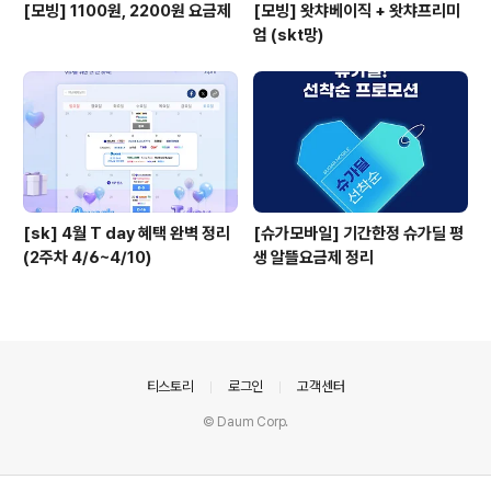
[모빙] 1100원, 2200원 요금제
[모빙] 왓챠베이직 + 왓챠프리미
엄 (skt망)
[sk] 4월 T day 혜택 완벽 정리
[슈가모바일] 기간한정 슈가딜 평
(2주차 4/6~4/10)
생 알뜰요금제 정리
의안내
티스토리
로그인
고객센터
© Daum Corp.