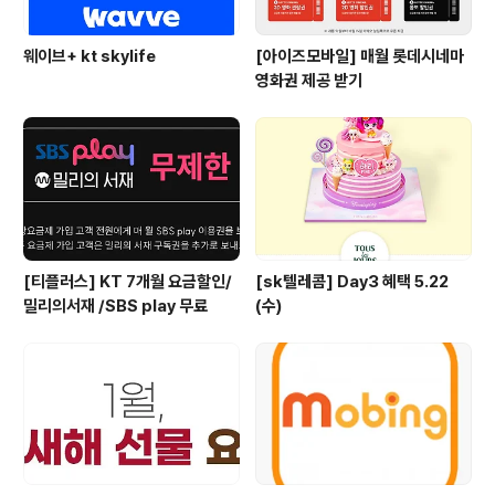
웨이브+ kt skylife
[아이즈모바일] 매월 롯데시네마
영화권 제공 받기
[티플러스] KT 7개월 요금할인/
[sk텔레콤] Day3 혜택 5.22
밀리의서재 /SBS play 무료
(수)