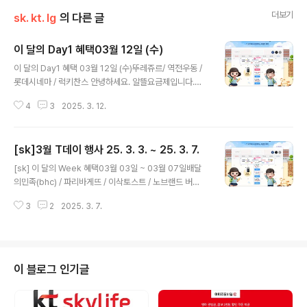
더보기
sk. kt. lg
의 다른 글
이 달의 Day1 혜택03월 12일 (수)
글 내용
이 달의 Day1 혜택 03월 12일 (수)뚜레쥬르/ 역전우동 /
롯데시네마 / 럭키찬스 안녕하세요. 알뜰요금제입니다.오
늘은 수요일!! T데이입니다.지난주 T윅으로 많은 혜택에
4
3
2025. 3. 12.
비하면 좀 아쉽긴하지만그래도 퇴근길에 오늘의 혜택 받아
가셨으면 좋겠습니다. 대기질이 좋지 않다고 하니 외출시
엔 꼭 마스크 착용하시고,건강관리하시길 바랍니다!!뚜레
[sk]3월 T데이 행사 25. 3. 3. ~ 25. 3. 7.
쥬르 1,000원당 300원 할인 뚜쥬에서 상큼함 가득 담아
글 내용
드려요! T day 매직 바코드 제시하면 혜택 제공 정가 기
[sk] 이 달의 Week 혜택03월 03일 ~ 03월 07일배달
준 구매 금액 20,000원 한도(최대 6,000원 할인) 키오스
의민족(bhc) / 파리바게뜨 / 이삭토스트 / 노브랜드 버
크 이용 안 됨 T 멤버십 앱에서만 이용 가능합니다. 역전우
거 / 백미당 / 사보텐.히바린 / 동아사이언스 / 롯데월드 / 그
동 옛날우동 2,500원에 드림 진한 국물과 쫄깃한 면발
3
2
2025. 3. 7.
리팅 / CGV / V 컬러링 / 착한소비×담우 / 럭키찬스 x 스
의 만남 쿠폰 사용 기간: 3월 12일(수)~3월 16일(일) 옛날
타벅스 안녕하세요. 알뜰요금제 지기입니다. 어느덧 3월
우동 주문 ..
의 첫째주가 다 지나가는데요.이번주는 T윅스인데요.이래
저래 바쁜 나날을 보내다보니 늦게 글을 올리게 되어 죄송
합니다.마지막 T윅인 오늘 불금불금!!하세요.혜택 꼭 잊지
이 블로그 인기글
마시고 사용하시길 바랍니다!배달의민족(bhc) 7,000
원 할인 깨끗해서 맛있는 치킨 bhc 우주패스 찬스! T 우주
패스 free에 가입한 고객님은 8,000원 할인 배달의민