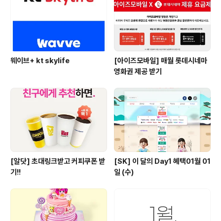
족 앱으로 포장/가게배달 또는 배민배달 주문 시 혜택 이
용 가..
웨이브+ kt skylife
[아이즈모바일] 매월 롯데시네마
영화권 제공 받기
[알닷] 초대링크받고 커피쿠폰 받
[SK] 이 달의 Day1 혜택01월 01
기!!
일 (수)