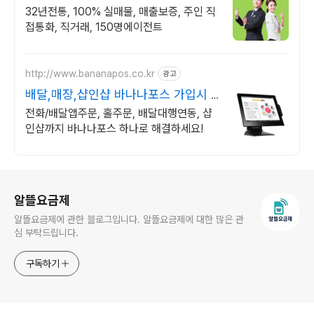
거래 & 안전중개거래
32년전통, 100% 실매물, 매출보증, 주인 직
접통화, 직거래, 150명에이전트
http://www.bananapos.co.kr
광고
배달,매장,샵인샵 바나나포스 가입시 1
개월 무료
전화/배달앱주문, 홀주문, 배달대행연동, 샵
인샵까지 바나나포스 하나로 해결하세요!
로그 정보
알뜰요금제
알뜰요금제에 관한 블로그입니다. 알뜰요금제에 대한 많은 관
심 부탁드립니다.
구독하기