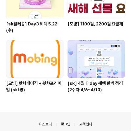
[sk텔레콤] Day3 혜택 5.22
[모빙] 1100원, 2200원 요금제
(수)
[모빙] 왓챠베이직 + 왓챠프리미
[sk] 4월 T day 혜택 완벽 정리
엄 (skt망)
(2주차 4/6~4/10)
의안내
티스토리
로그인
고객센터