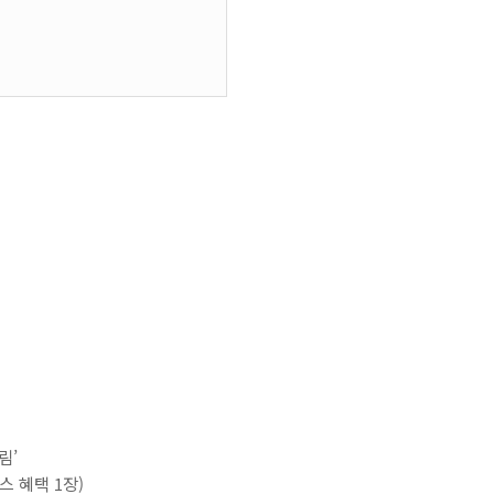
림’
스 혜택 1장)