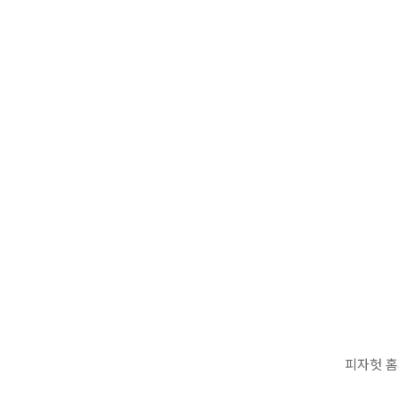
피자헛 홈