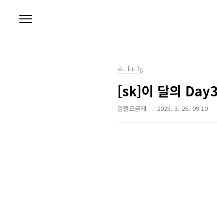
본문 바로가기
sk. kt. lg
[sk]이 달의 Day
알뜰요금제
2025. 3. 26. 09:10