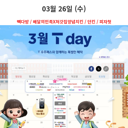
03월 26일 (수)
빽다방 / 배달의민족X처갓집양념치킨 / 던킨 / 피자헛