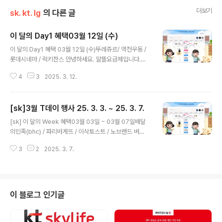
더보기
sk. kt. lg
의 다른 글
이 달의 Day1 혜택03월 12일 (수)
글 내용
이 달의 Day1 혜택 03월 12일 (수)뚜레쥬르/ 역전우동 /
롯데시네마 / 럭키찬스 안녕하세요. 알뜰요금제입니다.오
늘은 수요일!! T데이입니다.지난주 T윅으로 많은 혜택에
4
3
2025. 3. 12.
비하면 좀 아쉽긴하지만그래도 퇴근길에 오늘의 혜택 받아
가셨으면 좋겠습니다. 대기질이 좋지 않다고 하니 외출시
엔 꼭 마스크 착용하시고,건강관리하시길 바랍니다!!뚜레
[sk]3월 T데이 행사 25. 3. 3. ~ 25. 3. 7.
쥬르 1,000원당 300원 할인 뚜쥬에서 상큼함 가득 담아
글 내용
드려요! T day 매직 바코드 제시하면 혜택 제공 정가 기
[sk] 이 달의 Week 혜택03월 03일 ~ 03월 07일배달
준 구매 금액 20,000원 한도(최대 6,000원 할인) 키오스
의민족(bhc) / 파리바게뜨 / 이삭토스트 / 노브랜드 버
크 이용 안 됨 T 멤버십 앱에서만 이용 가능합니다. 역전우
거 / 백미당 / 사보텐.히바린 / 동아사이언스 / 롯데월드 / 그
동 옛날우동 2,500원에 드림 진한 국물과 쫄깃한 면발
3
2
2025. 3. 7.
리팅 / CGV / V 컬러링 / 착한소비×담우 / 럭키찬스 x 스
의 만남 쿠폰 사용 기간: 3월 12일(수)~3월 16일(일) 옛날
타벅스 안녕하세요. 알뜰요금제 지기입니다. 어느덧 3월
우동 주문 ..
의 첫째주가 다 지나가는데요.이번주는 T윅스인데요.이래
저래 바쁜 나날을 보내다보니 늦게 글을 올리게 되어 죄송
합니다.마지막 T윅인 오늘 불금불금!!하세요.혜택 꼭 잊지
이 블로그 인기글
마시고 사용하시길 바랍니다!배달의민족(bhc) 7,000
원 할인 깨끗해서 맛있는 치킨 bhc 우주패스 찬스! T 우주
패스 free에 가입한 고객님은 8,000원 할인 배달의민