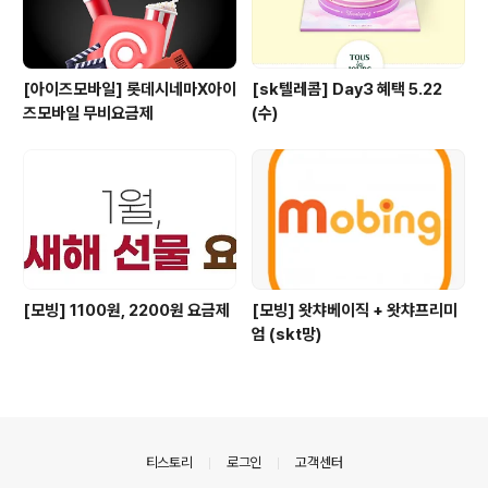
[아이즈모바일] 롯데시네마X아이
[sk텔레콤] Day3 혜택 5.22
즈모바일 무비요금제
(수)
[모빙] 1100원, 2200원 요금제
[모빙] 왓챠베이직 + 왓챠프리미
엄 (skt망)
의안내
티스토리
로그인
고객센터