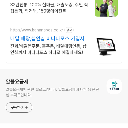
거래 & 안전중개거래
32년전통, 100% 실매물, 매출보증, 주인 직
접통화, 직거래, 150명에이전트
http://www.bananapos.co.kr
광고
배달,매장,샵인샵 바나나포스 가입시 1
개월 무료
전화/배달앱주문, 홀주문, 배달대행연동, 샵
인샵까지 바나나포스 하나로 해결하세요!
로그 정보
알뜰요금제
알뜰요금제에 관한 블로그입니다. 알뜰요금제에 대한 많은 관
심 부탁드립니다.
구독하기