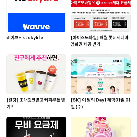
족 앱으로 포장/가게배달 또는 배민배달 주문 시 혜택 이
용 가..
웨이브+ kt skylife
[아이즈모바일] 매월 롯데시네마
영화권 제공 받기
[알닷] 초대링크받고 커피쿠폰 받
[SK] 이 달의 Day1 혜택01월 01
기!!
일 (수)