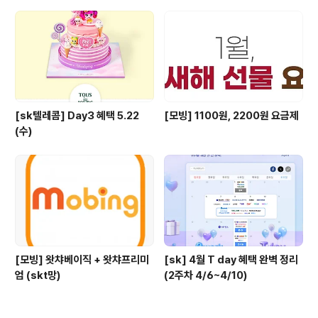
[sk텔레콤] Day3 혜택 5.22
[모빙] 1100원, 2200원 요금제
(수)
[모빙] 왓챠베이직 + 왓챠프리미
[sk] 4월 T day 혜택 완벽 정리
엄 (skt망)
(2주차 4/6~4/10)