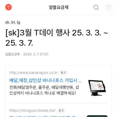
검색하기
알뜰요금제
티스토리
sk. kt. lg
[sk]3월 T데이 행사 25. 3. 3. ~
25. 3. 7.
알뜰요금제
2025. 3. 7. 07:21
http://www.bananapos.co.kr
광고
배달,매장,샵인샵 바나나포스 가입시 1
개월 무료
전화/배달앱주문, 홀주문, 배달대행연동, 샵
인샵까지 바나나포스 하나로 해결하세요!
https://niceguys.imweb.me/
광고