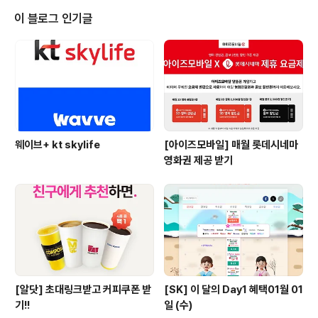
드 샐러디 우주패스 찬스! T 우주패스 free에 가입한 고객
이 블로그 인기글
님은 4,500원 할인 쿠폰 사용 기간: 2월 12일(수)~2월 1
4일(금) 메인 메뉴: 샐러디, 누들볼, 포케볼, 프로틴 박
스, 랩, 포케랩, 샌드, 마이 샐러디 토핑, 드레싱, 음료, 사이
드 추가 가능 샐러디 매장 방문 및 포장 주문 시 쿠폰 사
용 가능..
웨이브+ kt skylife
[아이즈모바일] 매월 롯데시네마
영화권 제공 받기
[알닷] 초대링크받고 커피쿠폰 받
[SK] 이 달의 Day1 혜택01월 01
기!!
일 (수)