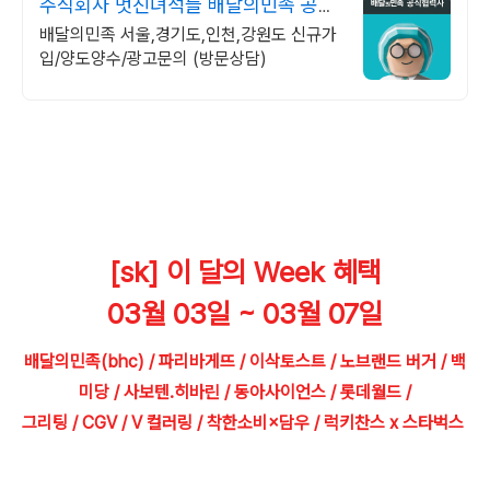
주식회사 멋진녀석들 배달의민족 공식
협력사
배달의민족 서울,경기도,인천,강원도 신규가
입/양도양수/광고문의 (방문상담)
[sk] 이 달의 Week 혜택
03월 03일 ~ 03월 07일
배달의민족(bhc) / 파리바게뜨 / 이삭토스트 / 노브랜드 버거 / 백
미당 / 사보텐.히바린 / 동아사이언스 / 롯데월드 /
그리팅 / CGV / V 컬러링 / 착한소비×담우 / 럭키찬스 x 스타벅스