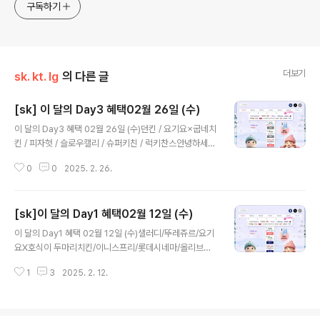
구독하기
더보기
sk. kt. lg
의 다른 글
[sk] 이 달의 Day3 혜택02월 26일 (수)
글 내용
이 달의 Day3 혜택 02월 26일 (수)던킨 / 요기요×굽네치
킨 / 피자헛 / 슬로우캘리 / 슈퍼키친 / 럭키찬스안녕하세
요. 알뜰요금제 지기입니다.금일은 2월의 마지막주 수요일
0
0
2025. 2. 26.
입니다. 올해는 설날이 빨리와서 인지 25년한해가 매우 빨
리가는듯 싶은데요..ㅠㅠ빨리가는 시간만큼 아까운시간 허
투루쓰지 않길 바랍니다!!sk사용자분들은 T데이 혜택놓치
[sk]이 달의 Day1 혜택02월 12일 (수)
지 마세요~! 요기요×굽네치킨 요기요 앱으로 주문 시 6,0
글 내용
00원 할인 [요기요×굽네치킨] T day 단독 할인 혜택 쿠
이 달의 Day1 혜택 02월 12일 (수)샐러디/뚜레쥬르/요기
폰 사용 기간: 2월 26일(수)~2월 28일(금) 요기요 앱으
요X호식이 두마리치킨/이니스프리/롯데시네마/올리브영
로 굽네치킨 모든 메뉴 18,000원 이상 주문 시 혜택 이
안녕하세요! 알뜰요금제 지기입니다. 이번겨울은 눈이 엄
용 가능 T 멤버십 앱에서만 이용 가능합니다. 던킨 4
1
3
2025. 2. 12.
청 내리네요..눈때문에 출근길이 쉽지 않았겠어요!!금일은
0% 할인 언제나 스윗하게 던킨 T day 매직 바코드 제시
수요일입니다. 어김없이 찾아오는 T데이인데요!!헤택받고,
하면 혜택 제..
기분좋은 하루보내시길 바랍니다! 샐러디 메인 메뉴 포
함 7,000원 이상 구매 시 3,500원 할인 건강한 패스트푸