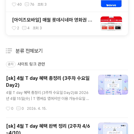
40
76
조회
3
[아이즈모바일] 매월 롯데시네마 영화권 제
공 받기
2
4
조회
3
분류 전체보기
주요 글 목록
사이트 링크 관련
공지
[sk] 4월 T day 혜택 총정리 (3주차 수요일
Day2)
글 내용
4월 T day 혜택 총정리 (3주차 수요일 Day2)📅 2026
년 4월 15일(수) | T 멤버십 앱에서만 이용 가능수요일 하
루만 열리는 T day Day2 혜택! 오늘 하루 놓치면 끝이에
작성시간
0
0
2026. 4. 15.
요 😊🧄매드포갈릭 📅 쿠폰 다운 4.15(수) · 사용 ~4.19
(일)VIP 찬스✅ 30% 할인 (VIP 고객 50% 할인)📌 주문
금액 100,000원 한도 (최대 30,000원 할인) · 일행당 쿠
[sk] 4월 T day 혜택 완벽 정리 (2주차 4/6
폰 1장 · 매드포갈릭 메뉴 쿠폰과 1회 중복 사용 가능🍨배
~4/10)