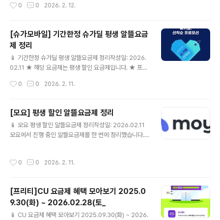
작성시간
0
0
2026. 2. 12.
요금제 설명과 링크가 다를 수 있습니다. 게시 전 한 번 더
확인해 주세요.24개월[셀프]N-PAY 1만원슈가안심케어
💰 월 19,020원📶 Sugar 매니아 10GB+1Mbps☎ 음
[슈가모바일] 기간한정 슈가딜 평생 알뜰요금
성 기본제공🎁 [셀프] 슈가모바일 요금제 상세보기 ▶ ⚠
제 정리
요금제 설명과 링크가 다를 수 있습니다. 게시 전 한 번 더
글 내용
확인해 주세요.24개월[셀프]N-PAY 1만원슈가안심케어
📱 기간한정 슈가딜 평생 알뜰요금제 정리작성일: 2026.
💰 월 20,010원📶 Sugar 15GB + 1Mbps☎ 음성 기
02.11 ★ 해당 요금제는 평생 할인 요금제입니다. ★ 프로
본제공🎁 [셀프] 슈가모바일 요금제 상세보..
모션 관련 내용은 하기 URL 참고 부탁드립니다. https://
작성시간
0
0
2026. 2. 11.
www.sugarmobile.co.kr/event.do 요금제 유의사항
» 가입시 유의사항 1. 이벤트 특가 요금제는 최초 개통시
(신규가입/ 번호이동)에만 할인 혜택 적용되며 , 요금제 변
[모요] 평생 할인 알뜰요금제 정리
경시에는 할인 전 기본요금으로만 변경 가능합니다. 2. 이
글 내용
📱 모요 평생 할인 알뜰요금제 정리작성일: 2026.02.11
벤트 특가 요금제는 통신사 사정에 의해 통보없이 조기 종
모요에서 진행 중인 알뜰요금제를 한 번에 정리했습니다.
료될 수 있습니다. 3. 개통하신 후 당월에 해지(타사로 번호
✔ 이번에 정리한 모요 알뜰요금제KT스카이라이프💰 월
이동 포함)하실 경우 할인전 요금이 청구될 수 있습니다. 4.
1,900원📶 데이터 제공 조건은 상세 페이지 참고☎ 통화
할인기간 중 미납/연체/정지(스팸발송 등) 사유 발생시 할
작성시간
0
0
2026. 2. 11.
60분 모요 요금제 상세보기 ▶ U+유모바일💰 월 3,300
인혜택이 즉시 종료될 수 있습니다. 5. 미납..
원📶 데이터 제공 조건은 상세 페이지 참고☎ 통화 60분
🎁 [평생할인] / 사은품 최대 1개 모요 요금제 상세보기 ▶
[프리티]CU 요금제 혜택 모아보기 2025.0
KT스카이라이프💰 월 3,900원📶 슬림 1GB/100분☎
9.30(화) ~ 2026.02.28(토_
통화 100분 모요 요금제 상세보기 ▶ U+유모바일💰 월 3,
글 내용
900원📶 [평생할인] 1GB/60분☎ 통화 60분🎁 [평생할
📱 CU 요금제 혜택 모아보기 2025.09.30(화) ~ 2026.