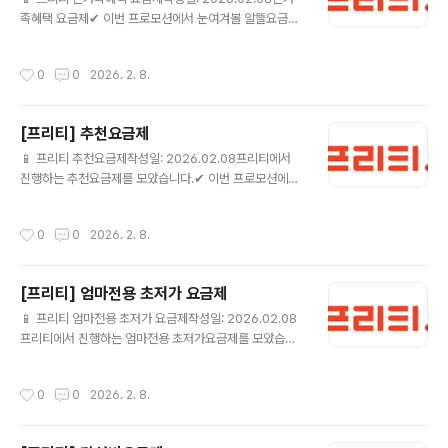
은 프리텔레콤에서 요금제 가입일 익월부터 최대 24개월
족혜택 요금제✔ 이번 프로모션에서 눈여겨볼 알뜰요금제
동안 쿠폰번호로 전달되며, 매월 5일 일괄 문자메세지로
음성기본7G(밀리의서재)+1M (FTDP240) 💰 월 15,07
발송됩니다.* CGV 1+1 쿠폰 고객 2인 결제가 15,000원
0원 (정상 35,750원) 📶 월7GB+추가10GB ☎ 음성 기
요금제 상세보기 ▶ CGV 1+1쿠폰 15G+ (PC0SB002
작성시간
0
0
2026. 2. 8.
본제공 / 문자 기본제공🎁 밀리의서재 앱 로그인 및 구독
57) 💰 월 13,0..
활성화 후 요금제 이용기간 동안 밀리의서재 이용이 가능
합니다.프로모션] 24개월간 데이터 10GB 추가 제공됩니
[프리티] 추천요금제
다.- 1회차는 가입일 즉시 제공, 2회차 부터는 매월 1일 제
글 내용
공- 추가 데이터 > 기본 데이터 > Qos 순으로 차감됩니
📱 프리티 추천요금제작성일: 2026.02.08프리티에서
다.- 추가데이터는 테더링, Mvoip 사용 가능합니다.- 누
진행하는 추천요금제를 모았습니다.✔ 이번 프로모션에서
구나결합과 중복 가능합니다. 요금제 상세보기 ▶ 다이소 1
눈여겨볼 알뜰요금제 올리브영 7G+1M (FTDP288) 💰
1G+ (FTDP295) 💰 월..
월 10,010원 (정상 35,750원) 📶 월7GB+추가10GB
작성시간
0
0
2026. 2. 8.
☎ 음성 기본제공 / 문자 기본제공🎁 올리브영 상품권은
해당 제휴 요금제 가입기간 중 실사용일 매30일 초과시 발
송됩니다.(단, 일시정지 기간은 산입 제외)[프로모션] 24
[프리티] 엄마전용 초저가 요금제
개월간 데이터 10GB 추가 제공됩니다.- 1회차는 가입일
글 내용
즉시 제공, 2회차 부터는 매월 1일 제공- 추가 데이터 > 기
📱 프리티 엄마전용 초저가 요금제작성일: 2026.02.08
본 데이터 > Qos 순으로 차감됩니다.- 추가데이터는 테더
프리티에서 진행하는 엄마전용 초저가요금제를 모았습니
링, Mvoip 사용 가능합니다.- 누구나결합과 중복 가능합
다.✔ 이번 프로모션에서 눈여겨볼 알뜰요금제 데이터안심
니다. 요금제 상세보기 ▶ 더든든..
4.5G+ (ANSIM45_1) 💰 월 110원 (정상 30,800원)
작성시간
0
0
2026. 2. 8.
📶 월4.5GB ☎ 음성 기본제공 / 문자 기본제공🎁 - 가입
월을 포함한 최초 3개월간 누적으로 음성 20분 이상 사용
하거나 데이터 100MB 이상 사용 시 할인 혜택이 유지됩