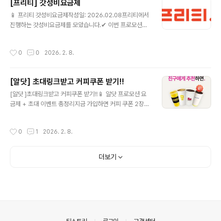
[프리티] 갓성비요금제
니다. (080 수신자 부담 전화의 경우 누적 사용량에 포함
글 내용
되지 않습니다.) 요금제 상세보기 ▶ 음성기본데이터10G
📱 프리티 갓성비요금제작성일: 2026.02.08프리티에서
(PC0SB00134) 💰 월 110원 (정상 34,100원) 📶 월10
진행하는 갓성비요금제를 모았습니다.✔ 이번 프로모션에
GB ☎ 음성 기본제공 / 문자 기본제공🎁 - 가입월을 포함
서 눈여겨볼 알뜰요금제 올리브영 11G+ (FTDP291) 💰
한 최초 3개월..
월 15,070원 (정상 65,890원) 📶 월11GB+매일2GB
작성시간
0
0
2026. 2. 8.
☎ 음성 기본제공 / 문자 기본제공🎁 올리브영 상품권은
해당 제휴 요금제 가입기간 중 실사용일 매30일 초과시 발
송됩니다.(단, 일시정지 기간은 산입 제외) 요금제 상세보
[알닷] 초대링크받고 커피쿠폰 받기!!
기 ▶ 음성기본데이터5G (PC0SB00136) 💰 월 3,300
글 내용
원 (정상 27,500원) 📶 월5GB ☎ 음성 기본제공 / 문자 1
[알닷 ]초대링크받고 커피쿠폰 받기!!📱 알닷 프로모션 요
50건 요금제 상세보기 ▶ 다이소 7G+1M (FTDP299)
금제 + 초대 이벤트 총정리지금 가입하면 커피 쿠폰 2장까
💰 월 10,010원 (정상 35,750원) ?..
지!요즘 통신비 부담 때문에 알뜰폰 요금제 알아보는 분들
많으시죠?그중에서도 알닷에서 진행 중인 프로모션 요금
작성시간
0
1
2026. 2. 8.
제 + 초대 이벤트가 꽤 괜찮아서 정리해봅니다.✅ 알닷(알
뜰폰) 프로모션 요금제란?알닷은 대형 통신망을 그대로 사
용하면서도✔️ 월 요금은 확 낮춘 알뜰폰 요금제를 제공하
더보기
는 서비스입니다.현재 진행 중인 프로모션 요금제는데이터
충분통화/문자 기본 제공약정 없음유심·eSIM 간편 개통
👉 기존 통신사에서 번호이동도 간단하게 가능합니다.🎁
지금 참여 가능한 ‘초대 이벤트’ 핵심!알닷에서는 초대 링크
를 통해 가입하면👉 이벤트 혜택으로 커피 쿠폰 2장을 받
을 수 있는 이벤트를 진행 중입니다..
의안내