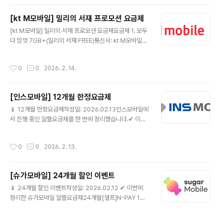
결합) + 데이터 추가제공 10GB(24개월)음성: 기본제공
+영상/부가통화 300분문자: 기본제공월 예상 납부금액: 1
[kt M모바일] 밀리의 서재 프로모션 요금제
9,400원✅ 추가혜택CU, 결제할 때마다 20% 할인(매월
글 내용
제공) 🔗 kt M모바일 요금제 상세 보러가기 지금 확인 ▶
[kt M모바일] 밀리의 서재 프로모션 요금제요금제 1. 모두
📦 요금제랑 같이 사면 좋은 가성비 추천템요금제 바꾸는
다 맘껏 7GB+(밀리의 서재 FREE)통신사: kt M모바일데
김에 단말기·유심·케이스·충전기까지 가성비로 맞추면 체
이터: 최대 22GB무제한 7GB+최대1Mbps +5GB(아무
감이 훨씬 좋아요.지금 가격 괜찮을 때 미리 체크해..
나SOLO결합)+데이터 추가제공 10GB(24개월)음성: 기
작성시간
0
0
2026. 2. 14.
본제공 +영상/부가통화 300분 월 예상 납부금액 16,300
원문자: 기본제공월 예상 납부금액: 16,300원✅ 추가혜택
밀리의 서재, 전자책 구독 혜택 매월 제공👉 kt M모바일
[인스모바일] 12개월 한정요금제
요금제 상세 바로가기📦 요금제랑 같이 사면 좋은 가성비
글 내용
추천템요금제 바꾸는 김에 단말기·유심·케이스·충전기까지
📱 12개월 한정요금제작성일: 2026.02.13인스모바일에
가성비로 맞추면 체감이 훨씬 좋아요.지금 가격 괜찮을 때
서 진행 중인 알뜰요금제를 한 번에 정리했습니다.✔ 이번
미리 체크해두세요.👉 [✅ 가성비 추천템 모아보기]()(쿠
에 정리한 인스모바일 알뜰요금제[12개월]인스 유심 올프
팡 파트너스 링크가 포함되어 있으며, 구매 시 소정의 수
리 7GB+💰 월 10,890원📶 [12개월]인스 유심 올프리
작성시간
0
0
2026. 2. 13.
수..
7GB+☎ 통화/문자 제공 조건은 상세 페이지 참고🎁 [12
개월] 인스모바일 요금제 상세보기 ▶ ⚠ 12개월 이후 24,
200원[12개월]인스 유심 스트롱 15GB+💰 월 18,050
[슈가모바일] 24개월 할인 이벤트
원📶 [12개월]인스 유심 스트롱 15GB+☎ 통화/문자 제
글 내용
공 조건은 상세 페이지 참고🎁 [12개월] 인스모바일 요금
📱 24개월 할인 이벤트작성일: 2026.02.12 ✔ 이번에
제 상세보기 ▶ ⚠ 12개월 이후 28,500원[12개월]인스
정리한 슈가모바일 알뜰요금제24개월[셀프]N-PAY 1만
유심 스트롱 11GB+💰 월 24,700원📶 [12개월]인스 유
원슈가안심케어💰 월 15,060원📶 슈가칩3 7GB+☎ 음
심 스트롱 11GB+☎ 통화/문자 제공 ..
성 기본제공🎁 [셀프] 슈가모바일 요금제 상세보기 ▶ ⚠