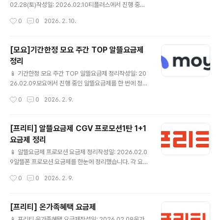
인] / 사은품 최대 1개 모요 요금제 상세보기 ▶ KT스카이
02.28(토)작성일: 2026.02.10티플러스에서 진행 중인
라이프💰 월 4,900원📶 슬림 2G..
알뜰요금제를 한 번에 정리했습니다.✔ 이번에 정리한 티
작성시간
0
0
2026. 2. 10.
플러스 알뜰요금제완전마음껏 15GB＋＋(CU 20%할인
＋올리브영 7,000원 상품권)💰7개월 후 월 31,900원 월
15,000 원📶 완전마음껏 15GB＋＋(CU 20%할인＋올
[모요]기간한정 모요 주간 TOP 알뜰요금제
리브영 7,000원 상품권)☎ 통화🎁 가입 후 90일 이내 에
정리
음성 15분 이상 또는 데이터 100MB 이상 사용하셔야 할
글 내용
인혜택이 유지 됩니다. 티플러스 요금제 상세보기 ▶ 데이
📱 기간한정 모요 주간 TOP 알뜰요금제 정리작성일: 20
터마음껏 15GB＋＋(300분)(CU 20%할인＋올리브영
26.02.09모요에서 진행 중인 알뜰요금제를 한 번에 정리
7,000원 상품권)💰7개월 후 월 39,600원 월 17,000 원
했습니다.✔ 이번에 정리한 모요 알뜰요금제월 100GB💰
작성시간
0
0
2026. 2. 9.
📶 데이터마음껏 15..
월 17,000원📶 월 100GB☎ 통화/문자 제공 조건은 상세
페이지 참고 모요 요금제 상세보기 ▶ 월 100GB💰 월 3
8,200원📶 월 100GB☎ 통화/문자 제공 조건은 상세 페
[프리티] 알뜰요금제 CGV 프로모션1탄 1+1
이지 참고 모요 요금제 상세보기 ▶ 월 11GB + 매일 2GB
요금제 정리
💰 월 18,000원7개월 이후 39,600원📶 월 11GB + 매
글 내용
일 2GB☎ 통화/문자 제공 조건은 상세 페이지 참고 모요
📱 알뜰요금제 프로모션 요금제 정리작성일: 2026.02.0
요금제 상세보기 ▶ 월 11GB + 매일 2GB💰 월 32,990
9알뜰폰 프로모션 요금제를 한눈에 정리했습니다. 각 요금
원📶 월 11GB + 매일 2GB☎ 통화/문자 제공 조건은 상
제별 기본 제공량과 가격을 비교해 보시고, 본인 사용 패턴
작성시간
0
0
2026. 2. 9.
세 페이지 참고 모..
에 가장 잘 맞는 요금제를 선택해 보세요.✔ 이번 프로모션
에서 눈여겨볼 알뜰요금제 CGV 1+1쿠폰 7G+1M (PC0
SB00258) 💰 월 11,000원 (정상 42,900원) 📶 월7G
[프리티] 온가족혜택 요금제
B ☎ 음성 기본제공 / 문자 기본제공🎁 CGV 요금제 혜택
글 내용
📱 프리티 온가족혜택 요금제작성일: 2026.02.08온가