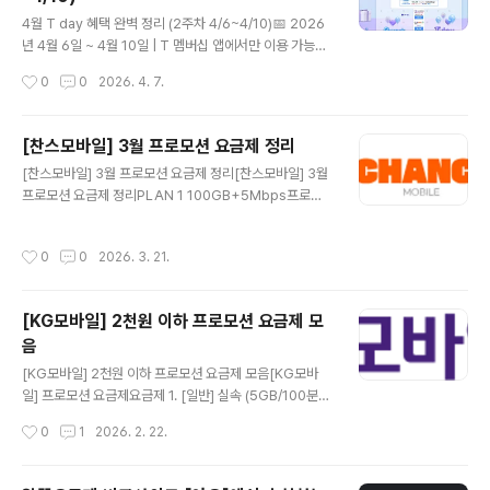
스킨라빈스 📅 4.15(수)✅ 파인트 40% 할인/적립 (9,80
글 내용
0원 → 5,880원)📌 T day 매직 바코드 제시 · 키오스크
4월 T day 혜택 완벽 정리 (2주차 4/6~4/10)📅 2026
(해피스테이션) 이용 가능☕바나프레소 📅 쿠폰 다운 4.15
년 4월 6일 ~ 4월 10일 | T 멤버십 앱에서만 이용 가능SK
(수) · 사용 ~4.17(금)✅ 바닐라라떼 또는 크리미..
T T 멤버십 고객이라면 매주 챙겨야 할 T day 혜택! 이번
작성시간
0
0
2026. 4. 7.
주 알짜배기만 골라 정리했어요 😊🍗배달의민족 × 처갓집
양념치킨 📅 4.6~4.10✅ 6,000원 할인 (VIP 8,000원)
📌 배민 앱 16,000원 이상 주문 시 적용🥖파리바게뜨 📅
[찬스모바일] 3월 프로모션 요금제 정리
4.6~4.10✅ 1,000원당 200원 할인/적립 (최대 6,000
글 내용
[찬스모바일] 3월 프로모션 요금제 정리[찬스모바일] 3월
원)📌 매직 바코드 제시 · 키오스크 불가🍦백미당 📅 4.6~
프로모션 요금제 정리PLAN 1 100GB+5Mbps프로모
4.12 사용✅ 아이스크림 1+1📌 우유/딸기 Basic 한정 ·
션 기간6개월기간 동안 요금월21,000원이후 정상 요금7
매장 방문만 가능📣 지금 다운로드 →🍔다운타우너 📅 4.
개월 후 42,900원📶 데이터100GB + 5Mbps📞 통화
6~4.12 사용✅ 시그니처 버거 세트 5종 35%..
작성시간
0
0
2026. 3. 21.
무제한 (부가 음성 300분)💬 문자무제한요금제 신청하기
→PLAN 2 음성기본 7GB+프로모션 기간6개월기간 동
안 요금월10,000원이후 정상 요금7개월 후 19,800원📶
[KG모바일] 2천원 이하 프로모션 요금제 모
데이터음성기본 7GB+📞 통화무제한 (부가 음성 300분)
음
💬 문자무제한요금제 신청하기 →PLAN 3 음성기본 10
글 내용
GB+프로모션 기간6개월기간 동안 요금월13,000원이후
[KG모바일] 2천원 이하 프로모션 요금제 모음[KG모바
정상 요금월23,200원📶 데이터10GB+📞 통화무제한
일] 프로모션 요금제요금제 1. [일반] 실속 (5GB/100분)L
(부가 음성 300분)💬 문자무제한요금제 신청하기 →PLA
G U+망데이터5GB📡 통신사KG모바일 LG U+망📶 데
작성시간
0
1
2026. 2. 22.
N ..
이터5GB/100분📞 음성통화통화100분✉️ 문자문자100
건💰 월 납부금액110원 6개월이후 9,900원🎁 이벤트 혜
택모빌카드 최대 1% 페이백🔗 요금제 상세 보러가기 ▶