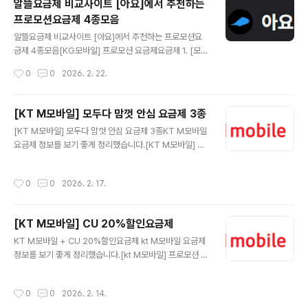
알뜰요금제 비교사이트 [아요]에서 추천하는
📦 요금제랑 같이 사면 좋은 가성비 추천템요금제 바꾸는
프로모션요금제 4종모음
김에 단말기·유심·케이스·충전기까지 가성비로 맞추면 체
글 내용
감이 훨씬 좋아요.(쿠팡 파트너스 링크가 포함되어 있으며,
알뜰요금제 비교사이트 [아요]에서 추천하는 프로모션요
구매 시 소정의 수수료를 받을 수 있습니다.)[KG모바일]
금제 4종모음[KG모바일] 프로모션 요금제요금제 1. [모빌
프로모션 요금제요금제 2. [일반] 데이터 마음대로 (4.5G
카드 스페셜] 데이터 마음대로 (15GB+/100분)매월 15G
작성시간
0
0
2026. 2. 22.
B+/200분)_12개월LG U+망 추천 데이터4.5GB 소진
소진 시📡 통신사KG 모바일 LGU+망 📶 데이터3Mbps
시..
통화량📞 음성통화100분문자✉️ 문자100건💰 월 납부금
액15,070원 7개월 후부터 33,000원🎁 이벤트 혜택네
[KT M모바일] 모두다 맘껏 안심 요금제 3종
이버페이 5천 원 권 증정기간 내 가입 완료 시26년 02월
글 내용
[KT M모바일] 모두다 맘껏 안심 요금제 3종KT M모바일
28일까지 개통 시구글 AI Pro 5,000원 할인 × 3개월기
요금제 정보를 보기 좋게 정리했습니다.[KT M모바일] 프
간 내 가입 완료 시 유독 쿠폰으로 제공26년 02월 28일까
로모션 요금제요금제 1. 모두다 맘껏 안심 6GB+통신사: K
지 개통 시도미노 피자 월 25% 할인 × 3개월기간 내 가입
T M모바일데이터: 모두다 맘껏 안심 6GB+음성: 기본제
완료 시 유독 쿠폰으로 제공26년 02월 28일까지 개통 시
작성시간
0
0
2026. 2. 17.
공 +영상/부가통화 30분문자: 상세페이지 참고월 예상 납
🔗 요금제 상세 보러가기 ▶📦 요금제랑 같이 ..
부금액: 10,900원 🔗 KT M모바일 요금제 상세 보러가기
지금 확인 ▶ 📦 요금제랑 같이 사면 좋은 가성비 추천템요
[KT M모바일] CU 20%할인요금제
금제 바꾸는 김에 단말기·유심·케이스·충전기까지 가성비
글 내용
로 맞추면 체감이 훨씬 좋아요.지금 가격 괜찮을 때 미리 체
KT M모바일 + CU 20%할인요금제 kt M모바일 요금제
크해두세요.✅ 가성비 추천템 모아보기(쿠팡 파트너스 링
정보를 보기 좋게 정리했습니다.[kt M모바일] 프로모션 요
크가 포함되어 있으며, 구매 시 소정의 수수료를 받을 수 있
금제요금제 1. 모두다 맘껏 10GB+(CU 20%할인) 월 예
습니다.)[KT M모바일] 프로모션 요금제요금제 2. 모두다
상 납부금액 19,400 원통신사: kt M모바일데이터: 최대 3
작성시간
0
0
2026. 2. 14.
맘껏 ..
0GB무제한 10GB+최대1Mbps +10GB(아무나SOLO