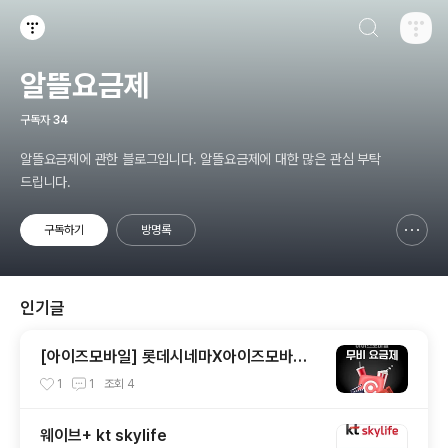
검색하기
티스토리
알뜰요금제
구독자
34
알뜰요금제에 관한 블로그입니다. 알뜰요금제에 대한 많은 관심 부탁
드립니다.
구독하기
방명록
신고하기 레이어
열기
인기글
[아이즈모바일] 롯데시네마X아이즈모바일
무비요금제
1
1
조회
4
웨이브+ kt skylife