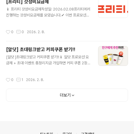
[프리티] 갓성비요금제
니다. (080 수신자 부담 전화의 경우 누적 사용량에 포함
글 내용
되지 않습니다.) 요금제 상세보기 ▶ 음성기본데이터10G
📱 프리티 갓성비요금제작성일: 2026.02.08프리티에서
(PC0SB00134) 💰 월 110원 (정상 34,100원) 📶 월10
진행하는 갓성비요금제를 모았습니다.✔ 이번 프로모션에
GB ☎ 음성 기본제공 / 문자 기본제공🎁 - 가입월을 포함
서 눈여겨볼 알뜰요금제 올리브영 11G+ (FTDP291) 💰
한 최초 3개월..
월 15,070원 (정상 65,890원) 📶 월11GB+매일2GB
작성시간
0
0
2026. 2. 8.
☎ 음성 기본제공 / 문자 기본제공🎁 올리브영 상품권은
해당 제휴 요금제 가입기간 중 실사용일 매30일 초과시 발
송됩니다.(단, 일시정지 기간은 산입 제외) 요금제 상세보
[알닷] 초대링크받고 커피쿠폰 받기!!
기 ▶ 음성기본데이터5G (PC0SB00136) 💰 월 3,300
글 내용
원 (정상 27,500원) 📶 월5GB ☎ 음성 기본제공 / 문자 1
[알닷 ]초대링크받고 커피쿠폰 받기!!📱 알닷 프로모션 요
50건 요금제 상세보기 ▶ 다이소 7G+1M (FTDP299)
금제 + 초대 이벤트 총정리지금 가입하면 커피 쿠폰 2장까
💰 월 10,010원 (정상 35,750원) ?..
지!요즘 통신비 부담 때문에 알뜰폰 요금제 알아보는 분들
많으시죠?그중에서도 알닷에서 진행 중인 프로모션 요금
작성시간
0
1
2026. 2. 8.
제 + 초대 이벤트가 꽤 괜찮아서 정리해봅니다.✅ 알닷(알
뜰폰) 프로모션 요금제란?알닷은 대형 통신망을 그대로 사
용하면서도✔️ 월 요금은 확 낮춘 알뜰폰 요금제를 제공하
더보기
는 서비스입니다.현재 진행 중인 프로모션 요금제는데이터
충분통화/문자 기본 제공약정 없음유심·eSIM 간편 개통
👉 기존 통신사에서 번호이동도 간단하게 가능합니다.🎁
지금 참여 가능한 ‘초대 이벤트’ 핵심!알닷에서는 초대 링크
를 통해 가입하면👉 이벤트 혜택으로 커피 쿠폰 2장을 받
을 수 있는 이벤트를 진행 중입니다..
의안내