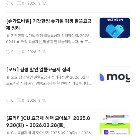
작성시간
0
0
2026. 2. 12.
요금제 설명과 링크가 다를 수 있습니다. 게시 전 한 번 더
확인해 주세요.24개월[셀프]N-PAY 1만원슈가안심케어
💰 월 19,020원📶 Sugar 매니아 10GB+1Mbps☎ 음
[슈가모바일] 기간한정 슈가딜 평생 알뜰요금
성 기본제공🎁 [셀프] 슈가모바일 요금제 상세보기 ▶ ⚠
제 정리
요금제 설명과 링크가 다를 수 있습니다. 게시 전 한 번 더
글 내용
확인해 주세요.24개월[셀프]N-PAY 1만원슈가안심케어
📱 기간한정 슈가딜 평생 알뜰요금제 정리작성일: 2026.
💰 월 20,010원📶 Sugar 15GB + 1Mbps☎ 음성 기
02.11 ★ 해당 요금제는 평생 할인 요금제입니다. ★ 프로
본제공🎁 [셀프] 슈가모바일 요금제 상세보..
모션 관련 내용은 하기 URL 참고 부탁드립니다. https://
작성시간
0
0
2026. 2. 11.
www.sugarmobile.co.kr/event.do 요금제 유의사항
» 가입시 유의사항 1. 이벤트 특가 요금제는 최초 개통시
(신규가입/ 번호이동)에만 할인 혜택 적용되며 , 요금제 변
[모요] 평생 할인 알뜰요금제 정리
경시에는 할인 전 기본요금으로만 변경 가능합니다. 2. 이
글 내용
📱 모요 평생 할인 알뜰요금제 정리작성일: 2026.02.11
벤트 특가 요금제는 통신사 사정에 의해 통보없이 조기 종
모요에서 진행 중인 알뜰요금제를 한 번에 정리했습니다.
료될 수 있습니다. 3. 개통하신 후 당월에 해지(타사로 번호
✔ 이번에 정리한 모요 알뜰요금제KT스카이라이프💰 월
이동 포함)하실 경우 할인전 요금이 청구될 수 있습니다. 4.
1,900원📶 데이터 제공 조건은 상세 페이지 참고☎ 통화
할인기간 중 미납/연체/정지(스팸발송 등) 사유 발생시 할
작성시간
0
0
2026. 2. 11.
60분 모요 요금제 상세보기 ▶ U+유모바일💰 월 3,300
인혜택이 즉시 종료될 수 있습니다. 5. 미납..
원📶 데이터 제공 조건은 상세 페이지 참고☎ 통화 60분
🎁 [평생할인] / 사은품 최대 1개 모요 요금제 상세보기 ▶
[프리티]CU 요금제 혜택 모아보기 2025.0
KT스카이라이프💰 월 3,900원📶 슬림 1GB/100분☎
9.30(화) ~ 2026.02.28(토_
통화 100분 모요 요금제 상세보기 ▶ U+유모바일💰 월 3,
글 내용
900원📶 [평생할인] 1GB/60분☎ 통화 60분🎁 [평생할
📱 CU 요금제 혜택 모아보기 2025.09.30(화) ~ 2026.