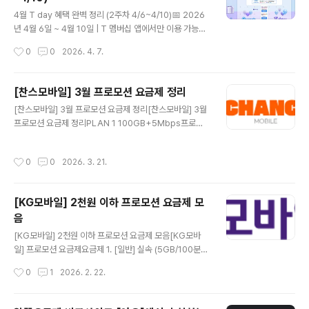
스킨라빈스 📅 4.15(수)✅ 파인트 40% 할인/적립 (9,80
글 내용
0원 → 5,880원)📌 T day 매직 바코드 제시 · 키오스크
4월 T day 혜택 완벽 정리 (2주차 4/6~4/10)📅 2026
(해피스테이션) 이용 가능☕바나프레소 📅 쿠폰 다운 4.15
년 4월 6일 ~ 4월 10일 | T 멤버십 앱에서만 이용 가능SK
(수) · 사용 ~4.17(금)✅ 바닐라라떼 또는 크리미..
T T 멤버십 고객이라면 매주 챙겨야 할 T day 혜택! 이번
작성시간
0
0
2026. 4. 7.
주 알짜배기만 골라 정리했어요 😊🍗배달의민족 × 처갓집
양념치킨 📅 4.6~4.10✅ 6,000원 할인 (VIP 8,000원)
📌 배민 앱 16,000원 이상 주문 시 적용🥖파리바게뜨 📅
[찬스모바일] 3월 프로모션 요금제 정리
4.6~4.10✅ 1,000원당 200원 할인/적립 (최대 6,000
글 내용
[찬스모바일] 3월 프로모션 요금제 정리[찬스모바일] 3월
원)📌 매직 바코드 제시 · 키오스크 불가🍦백미당 📅 4.6~
프로모션 요금제 정리PLAN 1 100GB+5Mbps프로모
4.12 사용✅ 아이스크림 1+1📌 우유/딸기 Basic 한정 ·
션 기간6개월기간 동안 요금월21,000원이후 정상 요금7
매장 방문만 가능📣 지금 다운로드 →🍔다운타우너 📅 4.
개월 후 42,900원📶 데이터100GB + 5Mbps📞 통화
6~4.12 사용✅ 시그니처 버거 세트 5종 35%..
작성시간
0
0
2026. 3. 21.
무제한 (부가 음성 300분)💬 문자무제한요금제 신청하기
→PLAN 2 음성기본 7GB+프로모션 기간6개월기간 동
안 요금월10,000원이후 정상 요금7개월 후 19,800원📶
[KG모바일] 2천원 이하 프로모션 요금제 모
데이터음성기본 7GB+📞 통화무제한 (부가 음성 300분)
음
💬 문자무제한요금제 신청하기 →PLAN 3 음성기본 10
글 내용
GB+프로모션 기간6개월기간 동안 요금월13,000원이후
[KG모바일] 2천원 이하 프로모션 요금제 모음[KG모바
정상 요금월23,200원📶 데이터10GB+📞 통화무제한
일] 프로모션 요금제요금제 1. [일반] 실속 (5GB/100분)L
(부가 음성 300분)💬 문자무제한요금제 신청하기 →PLA
G U+망데이터5GB📡 통신사KG모바일 LG U+망📶 데
작성시간
0
1
2026. 2. 22.
N ..
이터5GB/100분📞 음성통화통화100분✉️ 문자문자100
건💰 월 납부금액110원 6개월이후 9,900원🎁 이벤트 혜
택모빌카드 최대 1% 페이백🔗 요금제 상세 보러가기 ▶