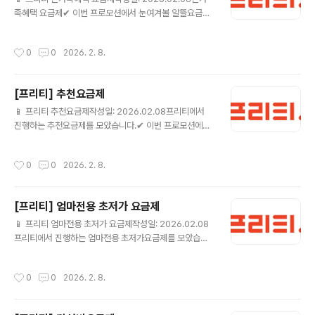
은 프리텔레콤에서 요금제 가입일 익월부터 최대 24개월
족혜택 요금제✔ 이번 프로모션에서 눈여겨볼 알뜰요금제
동안 쿠폰번호로 전달되며, 매월 5일 일괄 문자메세지로
음성기본7G(밀리의서재)+1M (FTDP240) 💰 월 15,07
발송됩니다.* CGV 1+1 쿠폰 고객 2인 결제가 15,000원
0원 (정상 35,750원) 📶 월7GB+추가10GB ☎ 음성 기
요금제 상세보기 ▶ CGV 1+1쿠폰 15G+ (PC0SB002
작성시간
0
0
2026. 2. 8.
본제공 / 문자 기본제공🎁 밀리의서재 앱 로그인 및 구독
57) 💰 월 13,0..
활성화 후 요금제 이용기간 동안 밀리의서재 이용이 가능
합니다.프로모션] 24개월간 데이터 10GB 추가 제공됩니
[프리티] 추천요금제
다.- 1회차는 가입일 즉시 제공, 2회차 부터는 매월 1일 제
글 내용
공- 추가 데이터 > 기본 데이터 > Qos 순으로 차감됩니
📱 프리티 추천요금제작성일: 2026.02.08프리티에서
다.- 추가데이터는 테더링, Mvoip 사용 가능합니다.- 누
진행하는 추천요금제를 모았습니다.✔ 이번 프로모션에서
구나결합과 중복 가능합니다. 요금제 상세보기 ▶ 다이소 1
눈여겨볼 알뜰요금제 올리브영 7G+1M (FTDP288) 💰
1G+ (FTDP295) 💰 월..
월 10,010원 (정상 35,750원) 📶 월7GB+추가10GB
작성시간
0
0
2026. 2. 8.
☎ 음성 기본제공 / 문자 기본제공🎁 올리브영 상품권은
해당 제휴 요금제 가입기간 중 실사용일 매30일 초과시 발
송됩니다.(단, 일시정지 기간은 산입 제외)[프로모션] 24
[프리티] 엄마전용 초저가 요금제
개월간 데이터 10GB 추가 제공됩니다.- 1회차는 가입일
글 내용
즉시 제공, 2회차 부터는 매월 1일 제공- 추가 데이터 > 기
📱 프리티 엄마전용 초저가 요금제작성일: 2026.02.08
본 데이터 > Qos 순으로 차감됩니다.- 추가데이터는 테더
프리티에서 진행하는 엄마전용 초저가요금제를 모았습니
링, Mvoip 사용 가능합니다.- 누구나결합과 중복 가능합
다.✔ 이번 프로모션에서 눈여겨볼 알뜰요금제 데이터안심
니다. 요금제 상세보기 ▶ 더든든..
4.5G+ (ANSIM45_1) 💰 월 110원 (정상 30,800원)
작성시간
0
0
2026. 2. 8.
📶 월4.5GB ☎ 음성 기본제공 / 문자 기본제공🎁 - 가입
월을 포함한 최초 3개월간 누적으로 음성 20분 이상 사용
하거나 데이터 100MB 이상 사용 시 할인 혜택이 유지됩