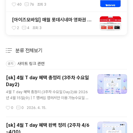
40
76
조회
3
[아이즈모바일] 매월 롯데시네마 영화권 제
공 받기
2
4
조회
3
분류 전체보기
주요 글 목록
사이트 링크 관련
공지
[sk] 4월 T day 혜택 총정리 (3주차 수요일
Day2)
글 내용
4월 T day 혜택 총정리 (3주차 수요일 Day2)📅 2026
년 4월 15일(수) | T 멤버십 앱에서만 이용 가능수요일 하
루만 열리는 T day Day2 혜택! 오늘 하루 놓치면 끝이에
작성시간
0
0
2026. 4. 15.
요 😊🧄매드포갈릭 📅 쿠폰 다운 4.15(수) · 사용 ~4.19
(일)VIP 찬스✅ 30% 할인 (VIP 고객 50% 할인)📌 주문
금액 100,000원 한도 (최대 30,000원 할인) · 일행당 쿠
[sk] 4월 T day 혜택 완벽 정리 (2주차 4/6
폰 1장 · 매드포갈릭 메뉴 쿠폰과 1회 중복 사용 가능🍨배
~4/10)