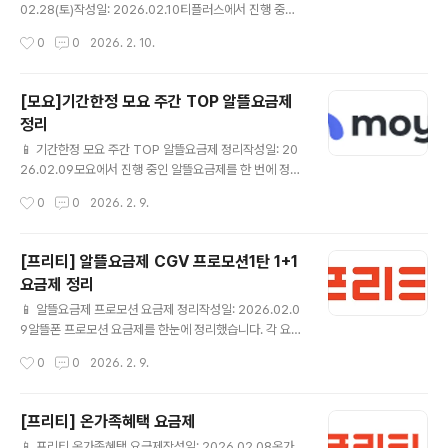
인] / 사은품 최대 1개 모요 요금제 상세보기 ▶ KT스카이
02.28(토)작성일: 2026.02.10티플러스에서 진행 중인
라이프💰 월 4,900원📶 슬림 2G..
알뜰요금제를 한 번에 정리했습니다.✔ 이번에 정리한 티
작성시간
0
0
2026. 2. 10.
플러스 알뜰요금제완전마음껏 15GB＋＋(CU 20%할인
＋올리브영 7,000원 상품권)💰7개월 후 월 31,900원 월
15,000 원📶 완전마음껏 15GB＋＋(CU 20%할인＋올
[모요]기간한정 모요 주간 TOP 알뜰요금제
리브영 7,000원 상품권)☎ 통화🎁 가입 후 90일 이내 에
정리
음성 15분 이상 또는 데이터 100MB 이상 사용하셔야 할
글 내용
인혜택이 유지 됩니다. 티플러스 요금제 상세보기 ▶ 데이
📱 기간한정 모요 주간 TOP 알뜰요금제 정리작성일: 20
터마음껏 15GB＋＋(300분)(CU 20%할인＋올리브영
26.02.09모요에서 진행 중인 알뜰요금제를 한 번에 정리
7,000원 상품권)💰7개월 후 월 39,600원 월 17,000 원
했습니다.✔ 이번에 정리한 모요 알뜰요금제월 100GB💰
작성시간
0
0
2026. 2. 9.
📶 데이터마음껏 15..
월 17,000원📶 월 100GB☎ 통화/문자 제공 조건은 상세
페이지 참고 모요 요금제 상세보기 ▶ 월 100GB💰 월 3
8,200원📶 월 100GB☎ 통화/문자 제공 조건은 상세 페
[프리티] 알뜰요금제 CGV 프로모션1탄 1+1
이지 참고 모요 요금제 상세보기 ▶ 월 11GB + 매일 2GB
요금제 정리
💰 월 18,000원7개월 이후 39,600원📶 월 11GB + 매
글 내용
일 2GB☎ 통화/문자 제공 조건은 상세 페이지 참고 모요
📱 알뜰요금제 프로모션 요금제 정리작성일: 2026.02.0
요금제 상세보기 ▶ 월 11GB + 매일 2GB💰 월 32,990
9알뜰폰 프로모션 요금제를 한눈에 정리했습니다. 각 요금
원📶 월 11GB + 매일 2GB☎ 통화/문자 제공 조건은 상
제별 기본 제공량과 가격을 비교해 보시고, 본인 사용 패턴
작성시간
0
0
2026. 2. 9.
세 페이지 참고 모..
에 가장 잘 맞는 요금제를 선택해 보세요.✔ 이번 프로모션
에서 눈여겨볼 알뜰요금제 CGV 1+1쿠폰 7G+1M (PC0
SB00258) 💰 월 11,000원 (정상 42,900원) 📶 월7G
[프리티] 온가족혜택 요금제
B ☎ 음성 기본제공 / 문자 기본제공🎁 CGV 요금제 혜택
글 내용
📱 프리티 온가족혜택 요금제작성일: 2026.02.08온가