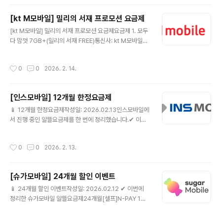
결합) + 데이터 추가제공 10GB(24개월)음성: 기본제공
+영상/부가통화 300분문자: 기본제공월 예상 납부금액: 1
[kt M모바일] 밀리의 서재 프로모션 요금제
9,400원✅ 추가혜택CU, 결제할 때마다 20% 할인(매월
글 내용
제공) 🔗 kt M모바일 요금제 상세 보러가기 지금 확인 ▶
[kt M모바일] 밀리의 서재 프로모션 요금제요금제 1. 모두
📦 요금제랑 같이 사면 좋은 가성비 추천템요금제 바꾸는
다 맘껏 7GB+(밀리의 서재 FREE)통신사: kt M모바일데
김에 단말기·유심·케이스·충전기까지 가성비로 맞추면 체
이터: 최대 22GB무제한 7GB+최대1Mbps +5GB(아무
감이 훨씬 좋아요.지금 가격 괜찮을 때 미리 체크해..
나SOLO결합)+데이터 추가제공 10GB(24개월)음성: 기
작성시간
0
0
2026. 2. 14.
본제공 +영상/부가통화 300분 월 예상 납부금액 16,300
원문자: 기본제공월 예상 납부금액: 16,300원✅ 추가혜택
밀리의 서재, 전자책 구독 혜택 매월 제공👉 kt M모바일
[인스모바일] 12개월 한정요금제
요금제 상세 바로가기📦 요금제랑 같이 사면 좋은 가성비
글 내용
추천템요금제 바꾸는 김에 단말기·유심·케이스·충전기까지
📱 12개월 한정요금제작성일: 2026.02.13인스모바일에
가성비로 맞추면 체감이 훨씬 좋아요.지금 가격 괜찮을 때
서 진행 중인 알뜰요금제를 한 번에 정리했습니다.✔ 이번
미리 체크해두세요.👉 [✅ 가성비 추천템 모아보기]()(쿠
에 정리한 인스모바일 알뜰요금제[12개월]인스 유심 올프
팡 파트너스 링크가 포함되어 있으며, 구매 시 소정의 수
리 7GB+💰 월 10,890원📶 [12개월]인스 유심 올프리
작성시간
0
0
2026. 2. 13.
수..
7GB+☎ 통화/문자 제공 조건은 상세 페이지 참고🎁 [12
개월] 인스모바일 요금제 상세보기 ▶ ⚠ 12개월 이후 24,
200원[12개월]인스 유심 스트롱 15GB+💰 월 18,050
[슈가모바일] 24개월 할인 이벤트
원📶 [12개월]인스 유심 스트롱 15GB+☎ 통화/문자 제
글 내용
공 조건은 상세 페이지 참고🎁 [12개월] 인스모바일 요금
📱 24개월 할인 이벤트작성일: 2026.02.12 ✔ 이번에
제 상세보기 ▶ ⚠ 12개월 이후 28,500원[12개월]인스
정리한 슈가모바일 알뜰요금제24개월[셀프]N-PAY 1만
유심 스트롱 11GB+💰 월 24,700원📶 [12개월]인스 유
원슈가안심케어💰 월 15,060원📶 슈가칩3 7GB+☎ 음
심 스트롱 11GB+☎ 통화/문자 제공 ..
성 기본제공🎁 [셀프] 슈가모바일 요금제 상세보기 ▶ ⚠