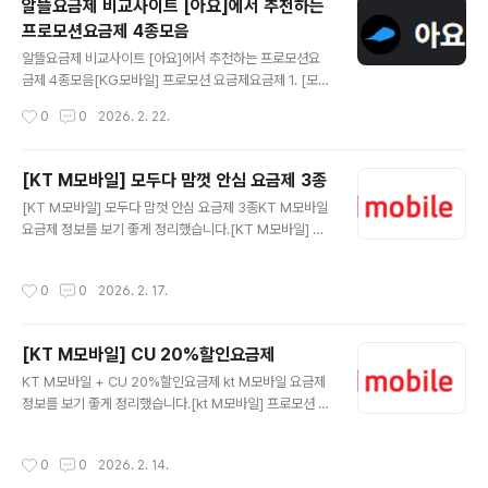
알뜰요금제 비교사이트 [아요]에서 추천하는
📦 요금제랑 같이 사면 좋은 가성비 추천템요금제 바꾸는
프로모션요금제 4종모음
김에 단말기·유심·케이스·충전기까지 가성비로 맞추면 체
글 내용
감이 훨씬 좋아요.(쿠팡 파트너스 링크가 포함되어 있으며,
알뜰요금제 비교사이트 [아요]에서 추천하는 프로모션요
구매 시 소정의 수수료를 받을 수 있습니다.)[KG모바일]
금제 4종모음[KG모바일] 프로모션 요금제요금제 1. [모빌
프로모션 요금제요금제 2. [일반] 데이터 마음대로 (4.5G
카드 스페셜] 데이터 마음대로 (15GB+/100분)매월 15G
작성시간
0
0
2026. 2. 22.
B+/200분)_12개월LG U+망 추천 데이터4.5GB 소진
소진 시📡 통신사KG 모바일 LGU+망 📶 데이터3Mbps
시..
통화량📞 음성통화100분문자✉️ 문자100건💰 월 납부금
액15,070원 7개월 후부터 33,000원🎁 이벤트 혜택네
[KT M모바일] 모두다 맘껏 안심 요금제 3종
이버페이 5천 원 권 증정기간 내 가입 완료 시26년 02월
글 내용
[KT M모바일] 모두다 맘껏 안심 요금제 3종KT M모바일
28일까지 개통 시구글 AI Pro 5,000원 할인 × 3개월기
요금제 정보를 보기 좋게 정리했습니다.[KT M모바일] 프
간 내 가입 완료 시 유독 쿠폰으로 제공26년 02월 28일까
로모션 요금제요금제 1. 모두다 맘껏 안심 6GB+통신사: K
지 개통 시도미노 피자 월 25% 할인 × 3개월기간 내 가입
T M모바일데이터: 모두다 맘껏 안심 6GB+음성: 기본제
완료 시 유독 쿠폰으로 제공26년 02월 28일까지 개통 시
작성시간
0
0
2026. 2. 17.
공 +영상/부가통화 30분문자: 상세페이지 참고월 예상 납
🔗 요금제 상세 보러가기 ▶📦 요금제랑 같이 ..
부금액: 10,900원 🔗 KT M모바일 요금제 상세 보러가기
지금 확인 ▶ 📦 요금제랑 같이 사면 좋은 가성비 추천템요
[KT M모바일] CU 20%할인요금제
금제 바꾸는 김에 단말기·유심·케이스·충전기까지 가성비
글 내용
로 맞추면 체감이 훨씬 좋아요.지금 가격 괜찮을 때 미리 체
KT M모바일 + CU 20%할인요금제 kt M모바일 요금제
크해두세요.✅ 가성비 추천템 모아보기(쿠팡 파트너스 링
정보를 보기 좋게 정리했습니다.[kt M모바일] 프로모션 요
크가 포함되어 있으며, 구매 시 소정의 수수료를 받을 수 있
금제요금제 1. 모두다 맘껏 10GB+(CU 20%할인) 월 예
습니다.)[KT M모바일] 프로모션 요금제요금제 2. 모두다
상 납부금액 19,400 원통신사: kt M모바일데이터: 최대 3
작성시간
0
0
2026. 2. 14.
맘껏 ..
0GB무제한 10GB+최대1Mbps +10GB(아무나SOLO