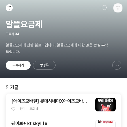
검색하기
티스토리
알뜰요금제
구독자
34
알뜰요금제에 관한 블로그입니다. 알뜰요금제에 대한 많은 관심 부탁
드립니다.
구독하기
방명록
신고하기 레이어
열기
인기글
[아이즈모바일] 롯데시네마X아이즈모바일
무비요금제
1
1
조회
4
웨이브+ kt skylife