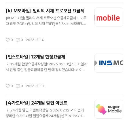
결합) + 데이터 추가제공 10GB(24개월)음성: 기본제공
+영상/부가통화 300분문자: 기본제공월 예상 납부금액: 1
[kt M모바일] 밀리의 서재 프로모션 요금제
9,400원✅ 추가혜택CU, 결제할 때마다 20% 할인(매월
글 내용
제공) 🔗 kt M모바일 요금제 상세 보러가기 지금 확인 ▶
[kt M모바일] 밀리의 서재 프로모션 요금제요금제 1. 모두
📦 요금제랑 같이 사면 좋은 가성비 추천템요금제 바꾸는
다 맘껏 7GB+(밀리의 서재 FREE)통신사: kt M모바일데
김에 단말기·유심·케이스·충전기까지 가성비로 맞추면 체
이터: 최대 22GB무제한 7GB+최대1Mbps +5GB(아무
감이 훨씬 좋아요.지금 가격 괜찮을 때 미리 체크해..
나SOLO결합)+데이터 추가제공 10GB(24개월)음성: 기
작성시간
0
0
2026. 2. 14.
본제공 +영상/부가통화 300분 월 예상 납부금액 16,300
원문자: 기본제공월 예상 납부금액: 16,300원✅ 추가혜택
밀리의 서재, 전자책 구독 혜택 매월 제공👉 kt M모바일
[인스모바일] 12개월 한정요금제
요금제 상세 바로가기📦 요금제랑 같이 사면 좋은 가성비
글 내용
추천템요금제 바꾸는 김에 단말기·유심·케이스·충전기까지
📱 12개월 한정요금제작성일: 2026.02.13인스모바일에
가성비로 맞추면 체감이 훨씬 좋아요.지금 가격 괜찮을 때
서 진행 중인 알뜰요금제를 한 번에 정리했습니다.✔ 이번
미리 체크해두세요.👉 [✅ 가성비 추천템 모아보기]()(쿠
에 정리한 인스모바일 알뜰요금제[12개월]인스 유심 올프
팡 파트너스 링크가 포함되어 있으며, 구매 시 소정의 수
리 7GB+💰 월 10,890원📶 [12개월]인스 유심 올프리
작성시간
0
0
2026. 2. 13.
수..
7GB+☎ 통화/문자 제공 조건은 상세 페이지 참고🎁 [12
개월] 인스모바일 요금제 상세보기 ▶ ⚠ 12개월 이후 24,
200원[12개월]인스 유심 스트롱 15GB+💰 월 18,050
[슈가모바일] 24개월 할인 이벤트
원📶 [12개월]인스 유심 스트롱 15GB+☎ 통화/문자 제
글 내용
공 조건은 상세 페이지 참고🎁 [12개월] 인스모바일 요금
📱 24개월 할인 이벤트작성일: 2026.02.12 ✔ 이번에
제 상세보기 ▶ ⚠ 12개월 이후 28,500원[12개월]인스
정리한 슈가모바일 알뜰요금제24개월[셀프]N-PAY 1만
유심 스트롱 11GB+💰 월 24,700원📶 [12개월]인스 유
원슈가안심케어💰 월 15,060원📶 슈가칩3 7GB+☎ 음
심 스트롱 11GB+☎ 통화/문자 제공 ..
성 기본제공🎁 [셀프] 슈가모바일 요금제 상세보기 ▶ ⚠