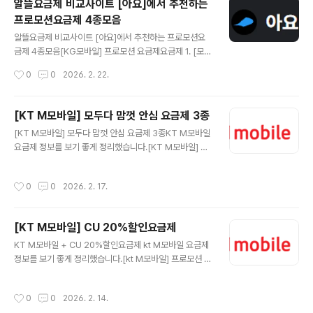
알뜰요금제 비교사이트 [아요]에서 추천하는
📦 요금제랑 같이 사면 좋은 가성비 추천템요금제 바꾸는
프로모션요금제 4종모음
김에 단말기·유심·케이스·충전기까지 가성비로 맞추면 체
글 내용
감이 훨씬 좋아요.(쿠팡 파트너스 링크가 포함되어 있으며,
알뜰요금제 비교사이트 [아요]에서 추천하는 프로모션요
구매 시 소정의 수수료를 받을 수 있습니다.)[KG모바일]
금제 4종모음[KG모바일] 프로모션 요금제요금제 1. [모빌
프로모션 요금제요금제 2. [일반] 데이터 마음대로 (4.5G
카드 스페셜] 데이터 마음대로 (15GB+/100분)매월 15G
작성시간
0
0
2026. 2. 22.
B+/200분)_12개월LG U+망 추천 데이터4.5GB 소진
소진 시📡 통신사KG 모바일 LGU+망 📶 데이터3Mbps
시..
통화량📞 음성통화100분문자✉️ 문자100건💰 월 납부금
액15,070원 7개월 후부터 33,000원🎁 이벤트 혜택네
[KT M모바일] 모두다 맘껏 안심 요금제 3종
이버페이 5천 원 권 증정기간 내 가입 완료 시26년 02월
글 내용
[KT M모바일] 모두다 맘껏 안심 요금제 3종KT M모바일
28일까지 개통 시구글 AI Pro 5,000원 할인 × 3개월기
요금제 정보를 보기 좋게 정리했습니다.[KT M모바일] 프
간 내 가입 완료 시 유독 쿠폰으로 제공26년 02월 28일까
로모션 요금제요금제 1. 모두다 맘껏 안심 6GB+통신사: K
지 개통 시도미노 피자 월 25% 할인 × 3개월기간 내 가입
T M모바일데이터: 모두다 맘껏 안심 6GB+음성: 기본제
완료 시 유독 쿠폰으로 제공26년 02월 28일까지 개통 시
작성시간
0
0
2026. 2. 17.
공 +영상/부가통화 30분문자: 상세페이지 참고월 예상 납
🔗 요금제 상세 보러가기 ▶📦 요금제랑 같이 ..
부금액: 10,900원 🔗 KT M모바일 요금제 상세 보러가기
지금 확인 ▶ 📦 요금제랑 같이 사면 좋은 가성비 추천템요
[KT M모바일] CU 20%할인요금제
금제 바꾸는 김에 단말기·유심·케이스·충전기까지 가성비
글 내용
로 맞추면 체감이 훨씬 좋아요.지금 가격 괜찮을 때 미리 체
KT M모바일 + CU 20%할인요금제 kt M모바일 요금제
크해두세요.✅ 가성비 추천템 모아보기(쿠팡 파트너스 링
정보를 보기 좋게 정리했습니다.[kt M모바일] 프로모션 요
크가 포함되어 있으며, 구매 시 소정의 수수료를 받을 수 있
금제요금제 1. 모두다 맘껏 10GB+(CU 20%할인) 월 예
습니다.)[KT M모바일] 프로모션 요금제요금제 2. 모두다
상 납부금액 19,400 원통신사: kt M모바일데이터: 최대 3
작성시간
0
0
2026. 2. 14.
맘껏 ..
0GB무제한 10GB+최대1Mbps +10GB(아무나SOLO