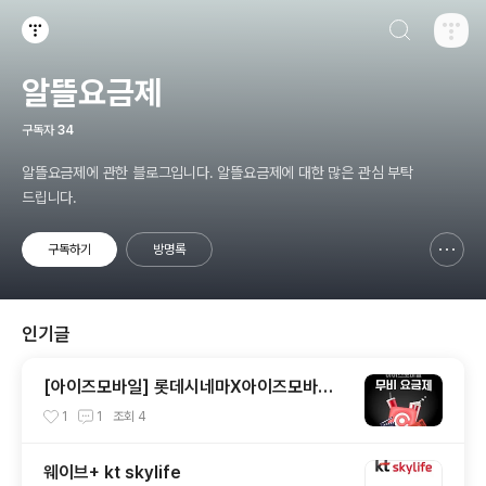
검색하기
티스토리
알뜰요금제
구독자
34
알뜰요금제에 관한 블로그입니다. 알뜰요금제에 대한 많은 관심 부탁
드립니다.
구독하기
방명록
신고하기 레이어
열기
인기글
[아이즈모바일] 롯데시네마X아이즈모바일
무비요금제
1
1
조회
4
웨이브+ kt skylife