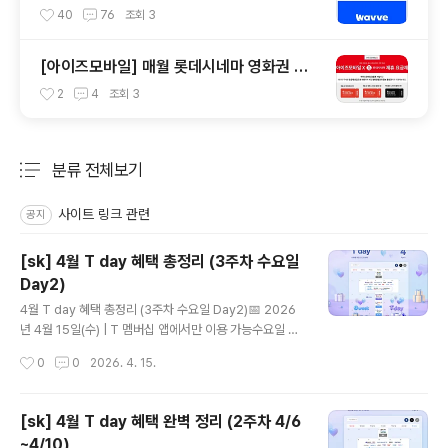
40
76
조회
3
[아이즈모바일] 매월 롯데시네마 영화권 제
공 받기
2
4
조회
3
분류 전체보기
주요 글 목록
사이트 링크 관련
공지
[sk] 4월 T day 혜택 총정리 (3주차 수요일
Day2)
글 내용
4월 T day 혜택 총정리 (3주차 수요일 Day2)📅 2026
년 4월 15일(수) | T 멤버십 앱에서만 이용 가능수요일 하
루만 열리는 T day Day2 혜택! 오늘 하루 놓치면 끝이에
작성시간
0
0
2026. 4. 15.
요 😊🧄매드포갈릭 📅 쿠폰 다운 4.15(수) · 사용 ~4.19
(일)VIP 찬스✅ 30% 할인 (VIP 고객 50% 할인)📌 주문
금액 100,000원 한도 (최대 30,000원 할인) · 일행당 쿠
[sk] 4월 T day 혜택 완벽 정리 (2주차 4/6
폰 1장 · 매드포갈릭 메뉴 쿠폰과 1회 중복 사용 가능🍨배
~4/10)