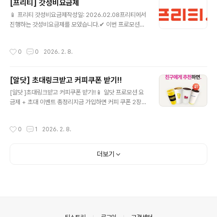
[프리티] 갓성비요금제
니다. (080 수신자 부담 전화의 경우 누적 사용량에 포함
글 내용
되지 않습니다.) 요금제 상세보기 ▶ 음성기본데이터10G
📱 프리티 갓성비요금제작성일: 2026.02.08프리티에서
(PC0SB00134) 💰 월 110원 (정상 34,100원) 📶 월10
진행하는 갓성비요금제를 모았습니다.✔ 이번 프로모션에
GB ☎ 음성 기본제공 / 문자 기본제공🎁 - 가입월을 포함
서 눈여겨볼 알뜰요금제 올리브영 11G+ (FTDP291) 💰
한 최초 3개월..
월 15,070원 (정상 65,890원) 📶 월11GB+매일2GB
작성시간
0
0
2026. 2. 8.
☎ 음성 기본제공 / 문자 기본제공🎁 올리브영 상품권은
해당 제휴 요금제 가입기간 중 실사용일 매30일 초과시 발
송됩니다.(단, 일시정지 기간은 산입 제외) 요금제 상세보
[알닷] 초대링크받고 커피쿠폰 받기!!
기 ▶ 음성기본데이터5G (PC0SB00136) 💰 월 3,300
글 내용
원 (정상 27,500원) 📶 월5GB ☎ 음성 기본제공 / 문자 1
[알닷 ]초대링크받고 커피쿠폰 받기!!📱 알닷 프로모션 요
50건 요금제 상세보기 ▶ 다이소 7G+1M (FTDP299)
금제 + 초대 이벤트 총정리지금 가입하면 커피 쿠폰 2장까
💰 월 10,010원 (정상 35,750원) ?..
지!요즘 통신비 부담 때문에 알뜰폰 요금제 알아보는 분들
많으시죠?그중에서도 알닷에서 진행 중인 프로모션 요금
작성시간
0
1
2026. 2. 8.
제 + 초대 이벤트가 꽤 괜찮아서 정리해봅니다.✅ 알닷(알
뜰폰) 프로모션 요금제란?알닷은 대형 통신망을 그대로 사
용하면서도✔️ 월 요금은 확 낮춘 알뜰폰 요금제를 제공하
더보기
는 서비스입니다.현재 진행 중인 프로모션 요금제는데이터
충분통화/문자 기본 제공약정 없음유심·eSIM 간편 개통
👉 기존 통신사에서 번호이동도 간단하게 가능합니다.🎁
지금 참여 가능한 ‘초대 이벤트’ 핵심!알닷에서는 초대 링크
를 통해 가입하면👉 이벤트 혜택으로 커피 쿠폰 2장을 받
을 수 있는 이벤트를 진행 중입니다..
의안내