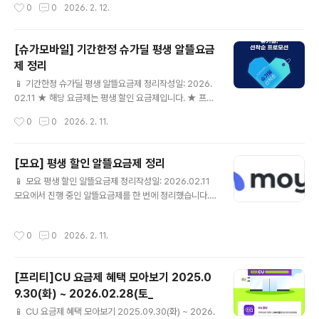
작성시간
0
0
2026. 2. 12.
요금제 설명과 링크가 다를 수 있습니다. 게시 전 한 번 더
확인해 주세요.24개월[셀프]N-PAY 1만원슈가안심케어
💰 월 19,020원📶 Sugar 매니아 10GB+1Mbps☎ 음
[슈가모바일] 기간한정 슈가딜 평생 알뜰요금
성 기본제공🎁 [셀프] 슈가모바일 요금제 상세보기 ▶ ⚠
제 정리
요금제 설명과 링크가 다를 수 있습니다. 게시 전 한 번 더
글 내용
확인해 주세요.24개월[셀프]N-PAY 1만원슈가안심케어
📱 기간한정 슈가딜 평생 알뜰요금제 정리작성일: 2026.
💰 월 20,010원📶 Sugar 15GB + 1Mbps☎ 음성 기
02.11 ★ 해당 요금제는 평생 할인 요금제입니다. ★ 프로
본제공🎁 [셀프] 슈가모바일 요금제 상세보..
모션 관련 내용은 하기 URL 참고 부탁드립니다. https://
작성시간
0
0
2026. 2. 11.
www.sugarmobile.co.kr/event.do 요금제 유의사항
» 가입시 유의사항 1. 이벤트 특가 요금제는 최초 개통시
(신규가입/ 번호이동)에만 할인 혜택 적용되며 , 요금제 변
[모요] 평생 할인 알뜰요금제 정리
경시에는 할인 전 기본요금으로만 변경 가능합니다. 2. 이
글 내용
📱 모요 평생 할인 알뜰요금제 정리작성일: 2026.02.11
벤트 특가 요금제는 통신사 사정에 의해 통보없이 조기 종
모요에서 진행 중인 알뜰요금제를 한 번에 정리했습니다.
료될 수 있습니다. 3. 개통하신 후 당월에 해지(타사로 번호
✔ 이번에 정리한 모요 알뜰요금제KT스카이라이프💰 월
이동 포함)하실 경우 할인전 요금이 청구될 수 있습니다. 4.
1,900원📶 데이터 제공 조건은 상세 페이지 참고☎ 통화
할인기간 중 미납/연체/정지(스팸발송 등) 사유 발생시 할
작성시간
0
0
2026. 2. 11.
60분 모요 요금제 상세보기 ▶ U+유모바일💰 월 3,300
인혜택이 즉시 종료될 수 있습니다. 5. 미납..
원📶 데이터 제공 조건은 상세 페이지 참고☎ 통화 60분
🎁 [평생할인] / 사은품 최대 1개 모요 요금제 상세보기 ▶
[프리티]CU 요금제 혜택 모아보기 2025.0
KT스카이라이프💰 월 3,900원📶 슬림 1GB/100분☎
9.30(화) ~ 2026.02.28(토_
통화 100분 모요 요금제 상세보기 ▶ U+유모바일💰 월 3,
글 내용
900원📶 [평생할인] 1GB/60분☎ 통화 60분🎁 [평생할
📱 CU 요금제 혜택 모아보기 2025.09.30(화) ~ 2026.