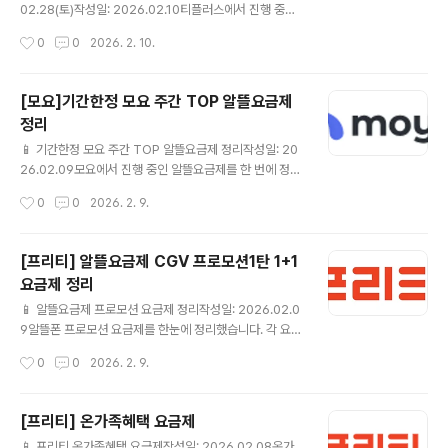
인] / 사은품 최대 1개 모요 요금제 상세보기 ▶ KT스카이
02.28(토)작성일: 2026.02.10티플러스에서 진행 중인
라이프💰 월 4,900원📶 슬림 2G..
알뜰요금제를 한 번에 정리했습니다.✔ 이번에 정리한 티
작성시간
0
0
2026. 2. 10.
플러스 알뜰요금제완전마음껏 15GB＋＋(CU 20%할인
＋올리브영 7,000원 상품권)💰7개월 후 월 31,900원 월
15,000 원📶 완전마음껏 15GB＋＋(CU 20%할인＋올
[모요]기간한정 모요 주간 TOP 알뜰요금제
리브영 7,000원 상품권)☎ 통화🎁 가입 후 90일 이내 에
정리
음성 15분 이상 또는 데이터 100MB 이상 사용하셔야 할
글 내용
인혜택이 유지 됩니다. 티플러스 요금제 상세보기 ▶ 데이
📱 기간한정 모요 주간 TOP 알뜰요금제 정리작성일: 20
터마음껏 15GB＋＋(300분)(CU 20%할인＋올리브영
26.02.09모요에서 진행 중인 알뜰요금제를 한 번에 정리
7,000원 상품권)💰7개월 후 월 39,600원 월 17,000 원
했습니다.✔ 이번에 정리한 모요 알뜰요금제월 100GB💰
작성시간
0
0
2026. 2. 9.
📶 데이터마음껏 15..
월 17,000원📶 월 100GB☎ 통화/문자 제공 조건은 상세
페이지 참고 모요 요금제 상세보기 ▶ 월 100GB💰 월 3
8,200원📶 월 100GB☎ 통화/문자 제공 조건은 상세 페
[프리티] 알뜰요금제 CGV 프로모션1탄 1+1
이지 참고 모요 요금제 상세보기 ▶ 월 11GB + 매일 2GB
요금제 정리
💰 월 18,000원7개월 이후 39,600원📶 월 11GB + 매
글 내용
일 2GB☎ 통화/문자 제공 조건은 상세 페이지 참고 모요
📱 알뜰요금제 프로모션 요금제 정리작성일: 2026.02.0
요금제 상세보기 ▶ 월 11GB + 매일 2GB💰 월 32,990
9알뜰폰 프로모션 요금제를 한눈에 정리했습니다. 각 요금
원📶 월 11GB + 매일 2GB☎ 통화/문자 제공 조건은 상
제별 기본 제공량과 가격을 비교해 보시고, 본인 사용 패턴
작성시간
0
0
2026. 2. 9.
세 페이지 참고 모..
에 가장 잘 맞는 요금제를 선택해 보세요.✔ 이번 프로모션
에서 눈여겨볼 알뜰요금제 CGV 1+1쿠폰 7G+1M (PC0
SB00258) 💰 월 11,000원 (정상 42,900원) 📶 월7G
[프리티] 온가족혜택 요금제
B ☎ 음성 기본제공 / 문자 기본제공🎁 CGV 요금제 혜택
글 내용
📱 프리티 온가족혜택 요금제작성일: 2026.02.08온가