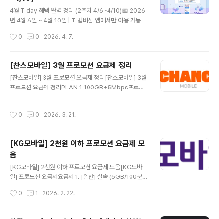
스킨라빈스 📅 4.15(수)✅ 파인트 40% 할인/적립 (9,80
글 내용
0원 → 5,880원)📌 T day 매직 바코드 제시 · 키오스크
4월 T day 혜택 완벽 정리 (2주차 4/6~4/10)📅 2026
(해피스테이션) 이용 가능☕바나프레소 📅 쿠폰 다운 4.15
년 4월 6일 ~ 4월 10일 | T 멤버십 앱에서만 이용 가능SK
(수) · 사용 ~4.17(금)✅ 바닐라라떼 또는 크리미..
T T 멤버십 고객이라면 매주 챙겨야 할 T day 혜택! 이번
작성시간
0
0
2026. 4. 7.
주 알짜배기만 골라 정리했어요 😊🍗배달의민족 × 처갓집
양념치킨 📅 4.6~4.10✅ 6,000원 할인 (VIP 8,000원)
📌 배민 앱 16,000원 이상 주문 시 적용🥖파리바게뜨 📅
[찬스모바일] 3월 프로모션 요금제 정리
4.6~4.10✅ 1,000원당 200원 할인/적립 (최대 6,000
글 내용
[찬스모바일] 3월 프로모션 요금제 정리[찬스모바일] 3월
원)📌 매직 바코드 제시 · 키오스크 불가🍦백미당 📅 4.6~
프로모션 요금제 정리PLAN 1 100GB+5Mbps프로모
4.12 사용✅ 아이스크림 1+1📌 우유/딸기 Basic 한정 ·
션 기간6개월기간 동안 요금월21,000원이후 정상 요금7
매장 방문만 가능📣 지금 다운로드 →🍔다운타우너 📅 4.
개월 후 42,900원📶 데이터100GB + 5Mbps📞 통화
6~4.12 사용✅ 시그니처 버거 세트 5종 35%..
작성시간
0
0
2026. 3. 21.
무제한 (부가 음성 300분)💬 문자무제한요금제 신청하기
→PLAN 2 음성기본 7GB+프로모션 기간6개월기간 동
안 요금월10,000원이후 정상 요금7개월 후 19,800원📶
[KG모바일] 2천원 이하 프로모션 요금제 모
데이터음성기본 7GB+📞 통화무제한 (부가 음성 300분)
음
💬 문자무제한요금제 신청하기 →PLAN 3 음성기본 10
글 내용
GB+프로모션 기간6개월기간 동안 요금월13,000원이후
[KG모바일] 2천원 이하 프로모션 요금제 모음[KG모바
정상 요금월23,200원📶 데이터10GB+📞 통화무제한
일] 프로모션 요금제요금제 1. [일반] 실속 (5GB/100분)L
(부가 음성 300분)💬 문자무제한요금제 신청하기 →PLA
G U+망데이터5GB📡 통신사KG모바일 LG U+망📶 데
작성시간
0
1
2026. 2. 22.
N ..
이터5GB/100분📞 음성통화통화100분✉️ 문자문자100
건💰 월 납부금액110원 6개월이후 9,900원🎁 이벤트 혜
택모빌카드 최대 1% 페이백🔗 요금제 상세 보러가기 ▶