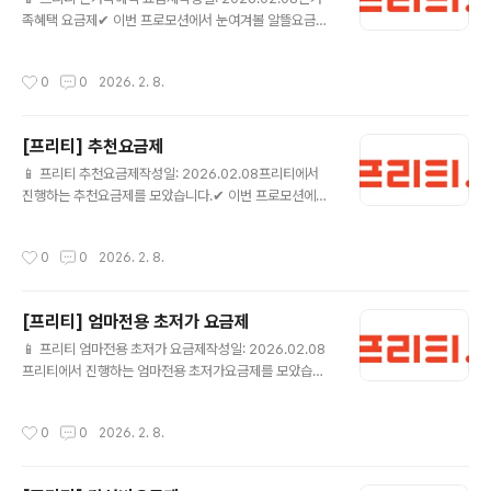
은 프리텔레콤에서 요금제 가입일 익월부터 최대 24개월
족혜택 요금제✔ 이번 프로모션에서 눈여겨볼 알뜰요금제
동안 쿠폰번호로 전달되며, 매월 5일 일괄 문자메세지로
음성기본7G(밀리의서재)+1M (FTDP240) 💰 월 15,07
발송됩니다.* CGV 1+1 쿠폰 고객 2인 결제가 15,000원
0원 (정상 35,750원) 📶 월7GB+추가10GB ☎ 음성 기
요금제 상세보기 ▶ CGV 1+1쿠폰 15G+ (PC0SB002
작성시간
0
0
2026. 2. 8.
본제공 / 문자 기본제공🎁 밀리의서재 앱 로그인 및 구독
57) 💰 월 13,0..
활성화 후 요금제 이용기간 동안 밀리의서재 이용이 가능
합니다.프로모션] 24개월간 데이터 10GB 추가 제공됩니
[프리티] 추천요금제
다.- 1회차는 가입일 즉시 제공, 2회차 부터는 매월 1일 제
글 내용
공- 추가 데이터 > 기본 데이터 > Qos 순으로 차감됩니
📱 프리티 추천요금제작성일: 2026.02.08프리티에서
다.- 추가데이터는 테더링, Mvoip 사용 가능합니다.- 누
진행하는 추천요금제를 모았습니다.✔ 이번 프로모션에서
구나결합과 중복 가능합니다. 요금제 상세보기 ▶ 다이소 1
눈여겨볼 알뜰요금제 올리브영 7G+1M (FTDP288) 💰
1G+ (FTDP295) 💰 월..
월 10,010원 (정상 35,750원) 📶 월7GB+추가10GB
작성시간
0
0
2026. 2. 8.
☎ 음성 기본제공 / 문자 기본제공🎁 올리브영 상품권은
해당 제휴 요금제 가입기간 중 실사용일 매30일 초과시 발
송됩니다.(단, 일시정지 기간은 산입 제외)[프로모션] 24
[프리티] 엄마전용 초저가 요금제
개월간 데이터 10GB 추가 제공됩니다.- 1회차는 가입일
글 내용
즉시 제공, 2회차 부터는 매월 1일 제공- 추가 데이터 > 기
📱 프리티 엄마전용 초저가 요금제작성일: 2026.02.08
본 데이터 > Qos 순으로 차감됩니다.- 추가데이터는 테더
프리티에서 진행하는 엄마전용 초저가요금제를 모았습니
링, Mvoip 사용 가능합니다.- 누구나결합과 중복 가능합
다.✔ 이번 프로모션에서 눈여겨볼 알뜰요금제 데이터안심
니다. 요금제 상세보기 ▶ 더든든..
4.5G+ (ANSIM45_1) 💰 월 110원 (정상 30,800원)
작성시간
0
0
2026. 2. 8.
📶 월4.5GB ☎ 음성 기본제공 / 문자 기본제공🎁 - 가입
월을 포함한 최초 3개월간 누적으로 음성 20분 이상 사용
하거나 데이터 100MB 이상 사용 시 할인 혜택이 유지됩