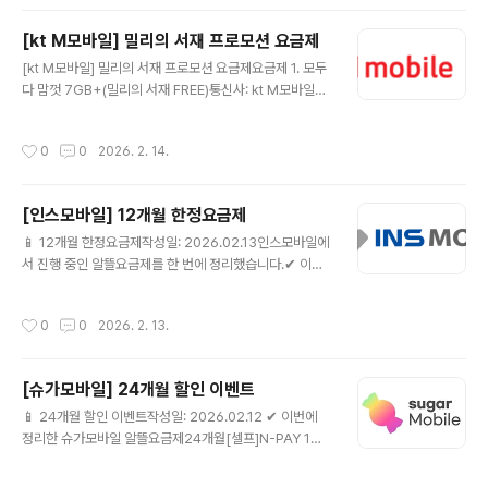
결합) + 데이터 추가제공 10GB(24개월)음성: 기본제공
+영상/부가통화 300분문자: 기본제공월 예상 납부금액: 1
[kt M모바일] 밀리의 서재 프로모션 요금제
9,400원✅ 추가혜택CU, 결제할 때마다 20% 할인(매월
글 내용
제공) 🔗 kt M모바일 요금제 상세 보러가기 지금 확인 ▶
[kt M모바일] 밀리의 서재 프로모션 요금제요금제 1. 모두
📦 요금제랑 같이 사면 좋은 가성비 추천템요금제 바꾸는
다 맘껏 7GB+(밀리의 서재 FREE)통신사: kt M모바일데
김에 단말기·유심·케이스·충전기까지 가성비로 맞추면 체
이터: 최대 22GB무제한 7GB+최대1Mbps +5GB(아무
감이 훨씬 좋아요.지금 가격 괜찮을 때 미리 체크해..
나SOLO결합)+데이터 추가제공 10GB(24개월)음성: 기
작성시간
0
0
2026. 2. 14.
본제공 +영상/부가통화 300분 월 예상 납부금액 16,300
원문자: 기본제공월 예상 납부금액: 16,300원✅ 추가혜택
밀리의 서재, 전자책 구독 혜택 매월 제공👉 kt M모바일
[인스모바일] 12개월 한정요금제
요금제 상세 바로가기📦 요금제랑 같이 사면 좋은 가성비
글 내용
추천템요금제 바꾸는 김에 단말기·유심·케이스·충전기까지
📱 12개월 한정요금제작성일: 2026.02.13인스모바일에
가성비로 맞추면 체감이 훨씬 좋아요.지금 가격 괜찮을 때
서 진행 중인 알뜰요금제를 한 번에 정리했습니다.✔ 이번
미리 체크해두세요.👉 [✅ 가성비 추천템 모아보기]()(쿠
에 정리한 인스모바일 알뜰요금제[12개월]인스 유심 올프
팡 파트너스 링크가 포함되어 있으며, 구매 시 소정의 수
리 7GB+💰 월 10,890원📶 [12개월]인스 유심 올프리
작성시간
0
0
2026. 2. 13.
수..
7GB+☎ 통화/문자 제공 조건은 상세 페이지 참고🎁 [12
개월] 인스모바일 요금제 상세보기 ▶ ⚠ 12개월 이후 24,
200원[12개월]인스 유심 스트롱 15GB+💰 월 18,050
[슈가모바일] 24개월 할인 이벤트
원📶 [12개월]인스 유심 스트롱 15GB+☎ 통화/문자 제
글 내용
공 조건은 상세 페이지 참고🎁 [12개월] 인스모바일 요금
📱 24개월 할인 이벤트작성일: 2026.02.12 ✔ 이번에
제 상세보기 ▶ ⚠ 12개월 이후 28,500원[12개월]인스
정리한 슈가모바일 알뜰요금제24개월[셀프]N-PAY 1만
유심 스트롱 11GB+💰 월 24,700원📶 [12개월]인스 유
원슈가안심케어💰 월 15,060원📶 슈가칩3 7GB+☎ 음
심 스트롱 11GB+☎ 통화/문자 제공 ..
성 기본제공🎁 [셀프] 슈가모바일 요금제 상세보기 ▶ ⚠