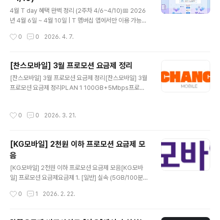
스킨라빈스 📅 4.15(수)✅ 파인트 40% 할인/적립 (9,80
글 내용
0원 → 5,880원)📌 T day 매직 바코드 제시 · 키오스크
4월 T day 혜택 완벽 정리 (2주차 4/6~4/10)📅 2026
(해피스테이션) 이용 가능☕바나프레소 📅 쿠폰 다운 4.15
년 4월 6일 ~ 4월 10일 | T 멤버십 앱에서만 이용 가능SK
(수) · 사용 ~4.17(금)✅ 바닐라라떼 또는 크리미..
T T 멤버십 고객이라면 매주 챙겨야 할 T day 혜택! 이번
작성시간
0
0
2026. 4. 7.
주 알짜배기만 골라 정리했어요 😊🍗배달의민족 × 처갓집
양념치킨 📅 4.6~4.10✅ 6,000원 할인 (VIP 8,000원)
📌 배민 앱 16,000원 이상 주문 시 적용🥖파리바게뜨 📅
[찬스모바일] 3월 프로모션 요금제 정리
4.6~4.10✅ 1,000원당 200원 할인/적립 (최대 6,000
글 내용
[찬스모바일] 3월 프로모션 요금제 정리[찬스모바일] 3월
원)📌 매직 바코드 제시 · 키오스크 불가🍦백미당 📅 4.6~
프로모션 요금제 정리PLAN 1 100GB+5Mbps프로모
4.12 사용✅ 아이스크림 1+1📌 우유/딸기 Basic 한정 ·
션 기간6개월기간 동안 요금월21,000원이후 정상 요금7
매장 방문만 가능📣 지금 다운로드 →🍔다운타우너 📅 4.
개월 후 42,900원📶 데이터100GB + 5Mbps📞 통화
6~4.12 사용✅ 시그니처 버거 세트 5종 35%..
작성시간
0
0
2026. 3. 21.
무제한 (부가 음성 300분)💬 문자무제한요금제 신청하기
→PLAN 2 음성기본 7GB+프로모션 기간6개월기간 동
안 요금월10,000원이후 정상 요금7개월 후 19,800원📶
[KG모바일] 2천원 이하 프로모션 요금제 모
데이터음성기본 7GB+📞 통화무제한 (부가 음성 300분)
음
💬 문자무제한요금제 신청하기 →PLAN 3 음성기본 10
글 내용
GB+프로모션 기간6개월기간 동안 요금월13,000원이후
[KG모바일] 2천원 이하 프로모션 요금제 모음[KG모바
정상 요금월23,200원📶 데이터10GB+📞 통화무제한
일] 프로모션 요금제요금제 1. [일반] 실속 (5GB/100분)L
(부가 음성 300분)💬 문자무제한요금제 신청하기 →PLA
G U+망데이터5GB📡 통신사KG모바일 LG U+망📶 데
작성시간
0
1
2026. 2. 22.
N ..
이터5GB/100분📞 음성통화통화100분✉️ 문자문자100
건💰 월 납부금액110원 6개월이후 9,900원🎁 이벤트 혜
택모빌카드 최대 1% 페이백🔗 요금제 상세 보러가기 ▶