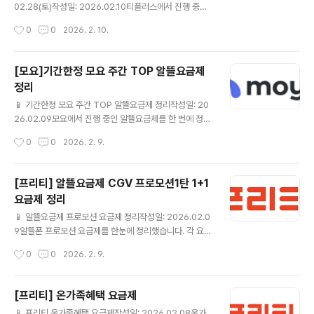
인] / 사은품 최대 1개 모요 요금제 상세보기 ▶ KT스카이
02.28(토)작성일: 2026.02.10티플러스에서 진행 중인
라이프💰 월 4,900원📶 슬림 2G..
알뜰요금제를 한 번에 정리했습니다.✔ 이번에 정리한 티
작성시간
0
0
2026. 2. 10.
플러스 알뜰요금제완전마음껏 15GB＋＋(CU 20%할인
＋올리브영 7,000원 상품권)💰7개월 후 월 31,900원 월
15,000 원📶 완전마음껏 15GB＋＋(CU 20%할인＋올
[모요]기간한정 모요 주간 TOP 알뜰요금제
리브영 7,000원 상품권)☎ 통화🎁 가입 후 90일 이내 에
정리
음성 15분 이상 또는 데이터 100MB 이상 사용하셔야 할
글 내용
인혜택이 유지 됩니다. 티플러스 요금제 상세보기 ▶ 데이
📱 기간한정 모요 주간 TOP 알뜰요금제 정리작성일: 20
터마음껏 15GB＋＋(300분)(CU 20%할인＋올리브영
26.02.09모요에서 진행 중인 알뜰요금제를 한 번에 정리
7,000원 상품권)💰7개월 후 월 39,600원 월 17,000 원
했습니다.✔ 이번에 정리한 모요 알뜰요금제월 100GB💰
작성시간
0
0
2026. 2. 9.
📶 데이터마음껏 15..
월 17,000원📶 월 100GB☎ 통화/문자 제공 조건은 상세
페이지 참고 모요 요금제 상세보기 ▶ 월 100GB💰 월 3
8,200원📶 월 100GB☎ 통화/문자 제공 조건은 상세 페
[프리티] 알뜰요금제 CGV 프로모션1탄 1+1
이지 참고 모요 요금제 상세보기 ▶ 월 11GB + 매일 2GB
요금제 정리
💰 월 18,000원7개월 이후 39,600원📶 월 11GB + 매
글 내용
일 2GB☎ 통화/문자 제공 조건은 상세 페이지 참고 모요
📱 알뜰요금제 프로모션 요금제 정리작성일: 2026.02.0
요금제 상세보기 ▶ 월 11GB + 매일 2GB💰 월 32,990
9알뜰폰 프로모션 요금제를 한눈에 정리했습니다. 각 요금
원📶 월 11GB + 매일 2GB☎ 통화/문자 제공 조건은 상
제별 기본 제공량과 가격을 비교해 보시고, 본인 사용 패턴
작성시간
0
0
2026. 2. 9.
세 페이지 참고 모..
에 가장 잘 맞는 요금제를 선택해 보세요.✔ 이번 프로모션
에서 눈여겨볼 알뜰요금제 CGV 1+1쿠폰 7G+1M (PC0
SB00258) 💰 월 11,000원 (정상 42,900원) 📶 월7G
[프리티] 온가족혜택 요금제
B ☎ 음성 기본제공 / 문자 기본제공🎁 CGV 요금제 혜택
글 내용
📱 프리티 온가족혜택 요금제작성일: 2026.02.08온가