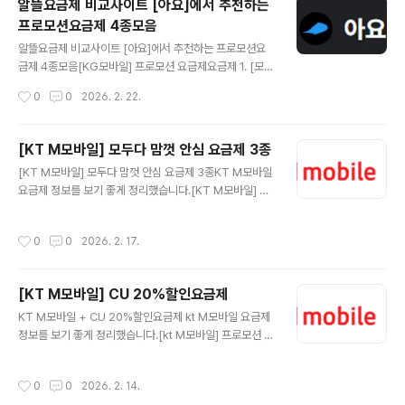
알뜰요금제 비교사이트 [아요]에서 추천하는
📦 요금제랑 같이 사면 좋은 가성비 추천템요금제 바꾸는
프로모션요금제 4종모음
김에 단말기·유심·케이스·충전기까지 가성비로 맞추면 체
글 내용
감이 훨씬 좋아요.(쿠팡 파트너스 링크가 포함되어 있으며,
알뜰요금제 비교사이트 [아요]에서 추천하는 프로모션요
구매 시 소정의 수수료를 받을 수 있습니다.)[KG모바일]
금제 4종모음[KG모바일] 프로모션 요금제요금제 1. [모빌
프로모션 요금제요금제 2. [일반] 데이터 마음대로 (4.5G
카드 스페셜] 데이터 마음대로 (15GB+/100분)매월 15G
작성시간
0
0
2026. 2. 22.
B+/200분)_12개월LG U+망 추천 데이터4.5GB 소진
소진 시📡 통신사KG 모바일 LGU+망 📶 데이터3Mbps
시..
통화량📞 음성통화100분문자✉️ 문자100건💰 월 납부금
액15,070원 7개월 후부터 33,000원🎁 이벤트 혜택네
[KT M모바일] 모두다 맘껏 안심 요금제 3종
이버페이 5천 원 권 증정기간 내 가입 완료 시26년 02월
글 내용
[KT M모바일] 모두다 맘껏 안심 요금제 3종KT M모바일
28일까지 개통 시구글 AI Pro 5,000원 할인 × 3개월기
요금제 정보를 보기 좋게 정리했습니다.[KT M모바일] 프
간 내 가입 완료 시 유독 쿠폰으로 제공26년 02월 28일까
로모션 요금제요금제 1. 모두다 맘껏 안심 6GB+통신사: K
지 개통 시도미노 피자 월 25% 할인 × 3개월기간 내 가입
T M모바일데이터: 모두다 맘껏 안심 6GB+음성: 기본제
완료 시 유독 쿠폰으로 제공26년 02월 28일까지 개통 시
작성시간
0
0
2026. 2. 17.
공 +영상/부가통화 30분문자: 상세페이지 참고월 예상 납
🔗 요금제 상세 보러가기 ▶📦 요금제랑 같이 ..
부금액: 10,900원 🔗 KT M모바일 요금제 상세 보러가기
지금 확인 ▶ 📦 요금제랑 같이 사면 좋은 가성비 추천템요
[KT M모바일] CU 20%할인요금제
금제 바꾸는 김에 단말기·유심·케이스·충전기까지 가성비
글 내용
로 맞추면 체감이 훨씬 좋아요.지금 가격 괜찮을 때 미리 체
KT M모바일 + CU 20%할인요금제 kt M모바일 요금제
크해두세요.✅ 가성비 추천템 모아보기(쿠팡 파트너스 링
정보를 보기 좋게 정리했습니다.[kt M모바일] 프로모션 요
크가 포함되어 있으며, 구매 시 소정의 수수료를 받을 수 있
금제요금제 1. 모두다 맘껏 10GB+(CU 20%할인) 월 예
습니다.)[KT M모바일] 프로모션 요금제요금제 2. 모두다
상 납부금액 19,400 원통신사: kt M모바일데이터: 최대 3
작성시간
0
0
2026. 2. 14.
맘껏 ..
0GB무제한 10GB+최대1Mbps +10GB(아무나SOLO