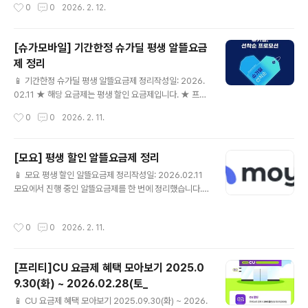
작성시간
0
0
2026. 2. 12.
요금제 설명과 링크가 다를 수 있습니다. 게시 전 한 번 더
확인해 주세요.24개월[셀프]N-PAY 1만원슈가안심케어
💰 월 19,020원📶 Sugar 매니아 10GB+1Mbps☎ 음
[슈가모바일] 기간한정 슈가딜 평생 알뜰요금
성 기본제공🎁 [셀프] 슈가모바일 요금제 상세보기 ▶ ⚠
제 정리
요금제 설명과 링크가 다를 수 있습니다. 게시 전 한 번 더
글 내용
확인해 주세요.24개월[셀프]N-PAY 1만원슈가안심케어
📱 기간한정 슈가딜 평생 알뜰요금제 정리작성일: 2026.
💰 월 20,010원📶 Sugar 15GB + 1Mbps☎ 음성 기
02.11 ★ 해당 요금제는 평생 할인 요금제입니다. ★ 프로
본제공🎁 [셀프] 슈가모바일 요금제 상세보..
모션 관련 내용은 하기 URL 참고 부탁드립니다. https://
작성시간
0
0
2026. 2. 11.
www.sugarmobile.co.kr/event.do 요금제 유의사항
» 가입시 유의사항 1. 이벤트 특가 요금제는 최초 개통시
(신규가입/ 번호이동)에만 할인 혜택 적용되며 , 요금제 변
[모요] 평생 할인 알뜰요금제 정리
경시에는 할인 전 기본요금으로만 변경 가능합니다. 2. 이
글 내용
📱 모요 평생 할인 알뜰요금제 정리작성일: 2026.02.11
벤트 특가 요금제는 통신사 사정에 의해 통보없이 조기 종
모요에서 진행 중인 알뜰요금제를 한 번에 정리했습니다.
료될 수 있습니다. 3. 개통하신 후 당월에 해지(타사로 번호
✔ 이번에 정리한 모요 알뜰요금제KT스카이라이프💰 월
이동 포함)하실 경우 할인전 요금이 청구될 수 있습니다. 4.
1,900원📶 데이터 제공 조건은 상세 페이지 참고☎ 통화
할인기간 중 미납/연체/정지(스팸발송 등) 사유 발생시 할
작성시간
0
0
2026. 2. 11.
60분 모요 요금제 상세보기 ▶ U+유모바일💰 월 3,300
인혜택이 즉시 종료될 수 있습니다. 5. 미납..
원📶 데이터 제공 조건은 상세 페이지 참고☎ 통화 60분
🎁 [평생할인] / 사은품 최대 1개 모요 요금제 상세보기 ▶
[프리티]CU 요금제 혜택 모아보기 2025.0
KT스카이라이프💰 월 3,900원📶 슬림 1GB/100분☎
9.30(화) ~ 2026.02.28(토_
통화 100분 모요 요금제 상세보기 ▶ U+유모바일💰 월 3,
글 내용
900원📶 [평생할인] 1GB/60분☎ 통화 60분🎁 [평생할
📱 CU 요금제 혜택 모아보기 2025.09.30(화) ~ 2026.