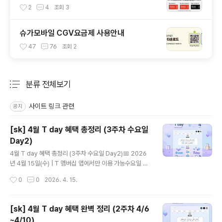
공 받기
2
4
조회
3
슈가모바일 CGV요금제 사용안내
47
76
조회
2
분류 전체보기
주요 글 목록
사이트 링크 관련
공지
[sk] 4월 T day 혜택 총정리 (3주차 수요일
Day2)
글 내용
4월 T day 혜택 총정리 (3주차 수요일 Day2)📅 2026
년 4월 15일(수) | T 멤버십 앱에서만 이용 가능수요일 하
루만 열리는 T day Day2 혜택! 오늘 하루 놓치면 끝이에
작성시간
0
0
2026. 4. 15.
요 😊🧄매드포갈릭 📅 쿠폰 다운 4.15(수) · 사용 ~4.19
(일)VIP 찬스✅ 30% 할인 (VIP 고객 50% 할인)📌 주문
금액 100,000원 한도 (최대 30,000원 할인) · 일행당 쿠
[sk] 4월 T day 혜택 완벽 정리 (2주차 4/6
폰 1장 · 매드포갈릭 메뉴 쿠폰과 1회 중복 사용 가능🍨배
~4/10)