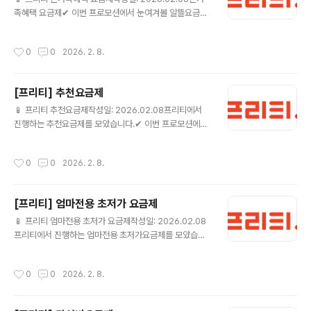
은 프리텔레콤에서 요금제 가입일 익월부터 최대 24개월
족혜택 요금제✔ 이번 프로모션에서 눈여겨볼 알뜰요금제
동안 쿠폰번호로 전달되며, 매월 5일 일괄 문자메세지로
음성기본7G(밀리의서재)+1M (FTDP240) 💰 월 15,07
발송됩니다.* CGV 1+1 쿠폰 고객 2인 결제가 15,000원
0원 (정상 35,750원) 📶 월7GB+추가10GB ☎ 음성 기
요금제 상세보기 ▶ CGV 1+1쿠폰 15G+ (PC0SB002
작성시간
0
0
2026. 2. 8.
본제공 / 문자 기본제공🎁 밀리의서재 앱 로그인 및 구독
57) 💰 월 13,0..
활성화 후 요금제 이용기간 동안 밀리의서재 이용이 가능
합니다.프로모션] 24개월간 데이터 10GB 추가 제공됩니
[프리티] 추천요금제
다.- 1회차는 가입일 즉시 제공, 2회차 부터는 매월 1일 제
글 내용
공- 추가 데이터 > 기본 데이터 > Qos 순으로 차감됩니
📱 프리티 추천요금제작성일: 2026.02.08프리티에서
다.- 추가데이터는 테더링, Mvoip 사용 가능합니다.- 누
진행하는 추천요금제를 모았습니다.✔ 이번 프로모션에서
구나결합과 중복 가능합니다. 요금제 상세보기 ▶ 다이소 1
눈여겨볼 알뜰요금제 올리브영 7G+1M (FTDP288) 💰
1G+ (FTDP295) 💰 월..
월 10,010원 (정상 35,750원) 📶 월7GB+추가10GB
작성시간
0
0
2026. 2. 8.
☎ 음성 기본제공 / 문자 기본제공🎁 올리브영 상품권은
해당 제휴 요금제 가입기간 중 실사용일 매30일 초과시 발
송됩니다.(단, 일시정지 기간은 산입 제외)[프로모션] 24
[프리티] 엄마전용 초저가 요금제
개월간 데이터 10GB 추가 제공됩니다.- 1회차는 가입일
글 내용
즉시 제공, 2회차 부터는 매월 1일 제공- 추가 데이터 > 기
📱 프리티 엄마전용 초저가 요금제작성일: 2026.02.08
본 데이터 > Qos 순으로 차감됩니다.- 추가데이터는 테더
프리티에서 진행하는 엄마전용 초저가요금제를 모았습니
링, Mvoip 사용 가능합니다.- 누구나결합과 중복 가능합
다.✔ 이번 프로모션에서 눈여겨볼 알뜰요금제 데이터안심
니다. 요금제 상세보기 ▶ 더든든..
4.5G+ (ANSIM45_1) 💰 월 110원 (정상 30,800원)
작성시간
0
0
2026. 2. 8.
📶 월4.5GB ☎ 음성 기본제공 / 문자 기본제공🎁 - 가입
월을 포함한 최초 3개월간 누적으로 음성 20분 이상 사용
하거나 데이터 100MB 이상 사용 시 할인 혜택이 유지됩