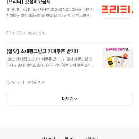
[프리티] 갓성비요금제
니다. (080 수신자 부담 전화의 경우 누적 사용량에 포함
글 내용
되지 않습니다.) 요금제 상세보기 ▶ 음성기본데이터10G
📱 프리티 갓성비요금제작성일: 2026.02.08프리티에서
(PC0SB00134) 💰 월 110원 (정상 34,100원) 📶 월10
진행하는 갓성비요금제를 모았습니다.✔ 이번 프로모션에
GB ☎ 음성 기본제공 / 문자 기본제공🎁 - 가입월을 포함
서 눈여겨볼 알뜰요금제 올리브영 11G+ (FTDP291) 💰
한 최초 3개월..
월 15,070원 (정상 65,890원) 📶 월11GB+매일2GB
작성시간
0
0
2026. 2. 8.
☎ 음성 기본제공 / 문자 기본제공🎁 올리브영 상품권은
해당 제휴 요금제 가입기간 중 실사용일 매30일 초과시 발
송됩니다.(단, 일시정지 기간은 산입 제외) 요금제 상세보
[알닷] 초대링크받고 커피쿠폰 받기!!
기 ▶ 음성기본데이터5G (PC0SB00136) 💰 월 3,300
글 내용
원 (정상 27,500원) 📶 월5GB ☎ 음성 기본제공 / 문자 1
[알닷 ]초대링크받고 커피쿠폰 받기!!📱 알닷 프로모션 요
50건 요금제 상세보기 ▶ 다이소 7G+1M (FTDP299)
금제 + 초대 이벤트 총정리지금 가입하면 커피 쿠폰 2장까
💰 월 10,010원 (정상 35,750원) ?..
지!요즘 통신비 부담 때문에 알뜰폰 요금제 알아보는 분들
많으시죠?그중에서도 알닷에서 진행 중인 프로모션 요금
작성시간
0
1
2026. 2. 8.
제 + 초대 이벤트가 꽤 괜찮아서 정리해봅니다.✅ 알닷(알
뜰폰) 프로모션 요금제란?알닷은 대형 통신망을 그대로 사
용하면서도✔️ 월 요금은 확 낮춘 알뜰폰 요금제를 제공하
더보기
는 서비스입니다.현재 진행 중인 프로모션 요금제는데이터
충분통화/문자 기본 제공약정 없음유심·eSIM 간편 개통
👉 기존 통신사에서 번호이동도 간단하게 가능합니다.🎁
지금 참여 가능한 ‘초대 이벤트’ 핵심!알닷에서는 초대 링크
를 통해 가입하면👉 이벤트 혜택으로 커피 쿠폰 2장을 받
을 수 있는 이벤트를 진행 중입니다..
의안내