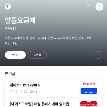
검색하기
티스토리
알뜰요금제
구독자
34
알뜰요금제에 관한 블로그입니다. 알뜰요금제에 대한 많은 관심 부탁
드립니다.
구독하기
방명록
신고하기 레이어
열기
인기글
웨이브+ kt skylife
40
76
조회
3
[아이즈모바일] 매월 롯데시네마 영화권 제