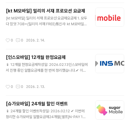
결합) + 데이터 추가제공 10GB(24개월)음성: 기본제공
+영상/부가통화 300분문자: 기본제공월 예상 납부금액: 1
[kt M모바일] 밀리의 서재 프로모션 요금제
9,400원✅ 추가혜택CU, 결제할 때마다 20% 할인(매월
글 내용
제공) 🔗 kt M모바일 요금제 상세 보러가기 지금 확인 ▶
[kt M모바일] 밀리의 서재 프로모션 요금제요금제 1. 모두
📦 요금제랑 같이 사면 좋은 가성비 추천템요금제 바꾸는
다 맘껏 7GB+(밀리의 서재 FREE)통신사: kt M모바일데
김에 단말기·유심·케이스·충전기까지 가성비로 맞추면 체
이터: 최대 22GB무제한 7GB+최대1Mbps +5GB(아무
감이 훨씬 좋아요.지금 가격 괜찮을 때 미리 체크해..
나SOLO결합)+데이터 추가제공 10GB(24개월)음성: 기
작성시간
0
0
2026. 2. 14.
본제공 +영상/부가통화 300분 월 예상 납부금액 16,300
원문자: 기본제공월 예상 납부금액: 16,300원✅ 추가혜택
밀리의 서재, 전자책 구독 혜택 매월 제공👉 kt M모바일
[인스모바일] 12개월 한정요금제
요금제 상세 바로가기📦 요금제랑 같이 사면 좋은 가성비
글 내용
추천템요금제 바꾸는 김에 단말기·유심·케이스·충전기까지
📱 12개월 한정요금제작성일: 2026.02.13인스모바일에
가성비로 맞추면 체감이 훨씬 좋아요.지금 가격 괜찮을 때
서 진행 중인 알뜰요금제를 한 번에 정리했습니다.✔ 이번
미리 체크해두세요.👉 [✅ 가성비 추천템 모아보기]()(쿠
에 정리한 인스모바일 알뜰요금제[12개월]인스 유심 올프
팡 파트너스 링크가 포함되어 있으며, 구매 시 소정의 수
리 7GB+💰 월 10,890원📶 [12개월]인스 유심 올프리
작성시간
0
0
2026. 2. 13.
수..
7GB+☎ 통화/문자 제공 조건은 상세 페이지 참고🎁 [12
개월] 인스모바일 요금제 상세보기 ▶ ⚠ 12개월 이후 24,
200원[12개월]인스 유심 스트롱 15GB+💰 월 18,050
[슈가모바일] 24개월 할인 이벤트
원📶 [12개월]인스 유심 스트롱 15GB+☎ 통화/문자 제
글 내용
공 조건은 상세 페이지 참고🎁 [12개월] 인스모바일 요금
📱 24개월 할인 이벤트작성일: 2026.02.12 ✔ 이번에
제 상세보기 ▶ ⚠ 12개월 이후 28,500원[12개월]인스
정리한 슈가모바일 알뜰요금제24개월[셀프]N-PAY 1만
유심 스트롱 11GB+💰 월 24,700원📶 [12개월]인스 유
원슈가안심케어💰 월 15,060원📶 슈가칩3 7GB+☎ 음
심 스트롱 11GB+☎ 통화/문자 제공 ..
성 기본제공🎁 [셀프] 슈가모바일 요금제 상세보기 ▶ ⚠