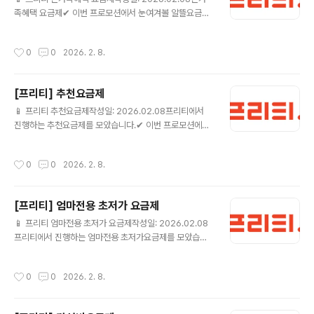
은 프리텔레콤에서 요금제 가입일 익월부터 최대 24개월
족혜택 요금제✔ 이번 프로모션에서 눈여겨볼 알뜰요금제
동안 쿠폰번호로 전달되며, 매월 5일 일괄 문자메세지로
음성기본7G(밀리의서재)+1M (FTDP240) 💰 월 15,07
발송됩니다.* CGV 1+1 쿠폰 고객 2인 결제가 15,000원
0원 (정상 35,750원) 📶 월7GB+추가10GB ☎ 음성 기
요금제 상세보기 ▶ CGV 1+1쿠폰 15G+ (PC0SB002
작성시간
0
0
2026. 2. 8.
본제공 / 문자 기본제공🎁 밀리의서재 앱 로그인 및 구독
57) 💰 월 13,0..
활성화 후 요금제 이용기간 동안 밀리의서재 이용이 가능
합니다.프로모션] 24개월간 데이터 10GB 추가 제공됩니
[프리티] 추천요금제
다.- 1회차는 가입일 즉시 제공, 2회차 부터는 매월 1일 제
글 내용
공- 추가 데이터 > 기본 데이터 > Qos 순으로 차감됩니
📱 프리티 추천요금제작성일: 2026.02.08프리티에서
다.- 추가데이터는 테더링, Mvoip 사용 가능합니다.- 누
진행하는 추천요금제를 모았습니다.✔ 이번 프로모션에서
구나결합과 중복 가능합니다. 요금제 상세보기 ▶ 다이소 1
눈여겨볼 알뜰요금제 올리브영 7G+1M (FTDP288) 💰
1G+ (FTDP295) 💰 월..
월 10,010원 (정상 35,750원) 📶 월7GB+추가10GB
작성시간
0
0
2026. 2. 8.
☎ 음성 기본제공 / 문자 기본제공🎁 올리브영 상품권은
해당 제휴 요금제 가입기간 중 실사용일 매30일 초과시 발
송됩니다.(단, 일시정지 기간은 산입 제외)[프로모션] 24
[프리티] 엄마전용 초저가 요금제
개월간 데이터 10GB 추가 제공됩니다.- 1회차는 가입일
글 내용
즉시 제공, 2회차 부터는 매월 1일 제공- 추가 데이터 > 기
📱 프리티 엄마전용 초저가 요금제작성일: 2026.02.08
본 데이터 > Qos 순으로 차감됩니다.- 추가데이터는 테더
프리티에서 진행하는 엄마전용 초저가요금제를 모았습니
링, Mvoip 사용 가능합니다.- 누구나결합과 중복 가능합
다.✔ 이번 프로모션에서 눈여겨볼 알뜰요금제 데이터안심
니다. 요금제 상세보기 ▶ 더든든..
4.5G+ (ANSIM45_1) 💰 월 110원 (정상 30,800원)
작성시간
0
0
2026. 2. 8.
📶 월4.5GB ☎ 음성 기본제공 / 문자 기본제공🎁 - 가입
월을 포함한 최초 3개월간 누적으로 음성 20분 이상 사용
하거나 데이터 100MB 이상 사용 시 할인 혜택이 유지됩