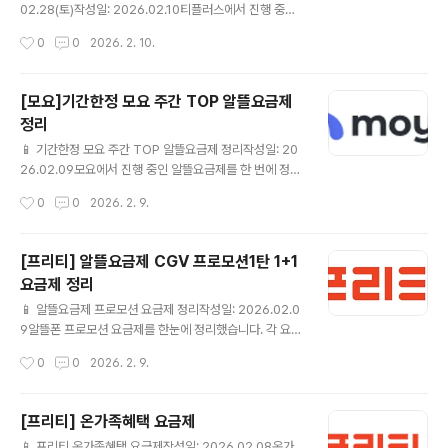
인] / 사은품 최대 1개 모요 요금제 상세보기 ▶ KT스카이
02.28(토)작성일: 2026.02.10티플러스에서 진행 중인
라이프💰 월 4,900원📶 슬림 2G..
알뜰요금제를 한 번에 정리했습니다.✔ 이번에 정리한 티
작성시간
0
0
2026. 2. 10.
플러스 알뜰요금제완전마음껏 15GB＋＋(CU 20%할인
＋올리브영 7,000원 상품권)💰7개월 후 월 31,900원 월
15,000 원📶 완전마음껏 15GB＋＋(CU 20%할인＋올
[모요]기간한정 모요 주간 TOP 알뜰요금제
리브영 7,000원 상품권)☎ 통화🎁 가입 후 90일 이내 에
정리
음성 15분 이상 또는 데이터 100MB 이상 사용하셔야 할
글 내용
인혜택이 유지 됩니다. 티플러스 요금제 상세보기 ▶ 데이
📱 기간한정 모요 주간 TOP 알뜰요금제 정리작성일: 20
터마음껏 15GB＋＋(300분)(CU 20%할인＋올리브영
26.02.09모요에서 진행 중인 알뜰요금제를 한 번에 정리
7,000원 상품권)💰7개월 후 월 39,600원 월 17,000 원
했습니다.✔ 이번에 정리한 모요 알뜰요금제월 100GB💰
작성시간
0
0
2026. 2. 9.
📶 데이터마음껏 15..
월 17,000원📶 월 100GB☎ 통화/문자 제공 조건은 상세
페이지 참고 모요 요금제 상세보기 ▶ 월 100GB💰 월 3
8,200원📶 월 100GB☎ 통화/문자 제공 조건은 상세 페
[프리티] 알뜰요금제 CGV 프로모션1탄 1+1
이지 참고 모요 요금제 상세보기 ▶ 월 11GB + 매일 2GB
요금제 정리
💰 월 18,000원7개월 이후 39,600원📶 월 11GB + 매
글 내용
일 2GB☎ 통화/문자 제공 조건은 상세 페이지 참고 모요
📱 알뜰요금제 프로모션 요금제 정리작성일: 2026.02.0
요금제 상세보기 ▶ 월 11GB + 매일 2GB💰 월 32,990
9알뜰폰 프로모션 요금제를 한눈에 정리했습니다. 각 요금
원📶 월 11GB + 매일 2GB☎ 통화/문자 제공 조건은 상
제별 기본 제공량과 가격을 비교해 보시고, 본인 사용 패턴
작성시간
0
0
2026. 2. 9.
세 페이지 참고 모..
에 가장 잘 맞는 요금제를 선택해 보세요.✔ 이번 프로모션
에서 눈여겨볼 알뜰요금제 CGV 1+1쿠폰 7G+1M (PC0
SB00258) 💰 월 11,000원 (정상 42,900원) 📶 월7G
[프리티] 온가족혜택 요금제
B ☎ 음성 기본제공 / 문자 기본제공🎁 CGV 요금제 혜택
글 내용
📱 프리티 온가족혜택 요금제작성일: 2026.02.08온가