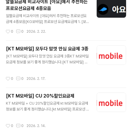
알뜰요금제 비교사이트 [아요]에서 추천하는
📦 요금제랑 같이 사면 좋은 가성비 추천템요금제 바꾸는
프로모션요금제 4종모음
김에 단말기·유심·케이스·충전기까지 가성비로 맞추면 체
글 내용
감이 훨씬 좋아요.(쿠팡 파트너스 링크가 포함되어 있으며,
알뜰요금제 비교사이트 [아요]에서 추천하는 프로모션요
구매 시 소정의 수수료를 받을 수 있습니다.)[KG모바일]
금제 4종모음[KG모바일] 프로모션 요금제요금제 1. [모빌
프로모션 요금제요금제 2. [일반] 데이터 마음대로 (4.5G
카드 스페셜] 데이터 마음대로 (15GB+/100분)매월 15G
작성시간
0
0
2026. 2. 22.
B+/200분)_12개월LG U+망 추천 데이터4.5GB 소진
소진 시📡 통신사KG 모바일 LGU+망 📶 데이터3Mbps
시..
통화량📞 음성통화100분문자✉️ 문자100건💰 월 납부금
액15,070원 7개월 후부터 33,000원🎁 이벤트 혜택네
[KT M모바일] 모두다 맘껏 안심 요금제 3종
이버페이 5천 원 권 증정기간 내 가입 완료 시26년 02월
글 내용
[KT M모바일] 모두다 맘껏 안심 요금제 3종KT M모바일
28일까지 개통 시구글 AI Pro 5,000원 할인 × 3개월기
요금제 정보를 보기 좋게 정리했습니다.[KT M모바일] 프
간 내 가입 완료 시 유독 쿠폰으로 제공26년 02월 28일까
로모션 요금제요금제 1. 모두다 맘껏 안심 6GB+통신사: K
지 개통 시도미노 피자 월 25% 할인 × 3개월기간 내 가입
T M모바일데이터: 모두다 맘껏 안심 6GB+음성: 기본제
완료 시 유독 쿠폰으로 제공26년 02월 28일까지 개통 시
작성시간
0
0
2026. 2. 17.
공 +영상/부가통화 30분문자: 상세페이지 참고월 예상 납
🔗 요금제 상세 보러가기 ▶📦 요금제랑 같이 ..
부금액: 10,900원 🔗 KT M모바일 요금제 상세 보러가기
지금 확인 ▶ 📦 요금제랑 같이 사면 좋은 가성비 추천템요
[KT M모바일] CU 20%할인요금제
금제 바꾸는 김에 단말기·유심·케이스·충전기까지 가성비
글 내용
로 맞추면 체감이 훨씬 좋아요.지금 가격 괜찮을 때 미리 체
KT M모바일 + CU 20%할인요금제 kt M모바일 요금제
크해두세요.✅ 가성비 추천템 모아보기(쿠팡 파트너스 링
정보를 보기 좋게 정리했습니다.[kt M모바일] 프로모션 요
크가 포함되어 있으며, 구매 시 소정의 수수료를 받을 수 있
금제요금제 1. 모두다 맘껏 10GB+(CU 20%할인) 월 예
습니다.)[KT M모바일] 프로모션 요금제요금제 2. 모두다
상 납부금액 19,400 원통신사: kt M모바일데이터: 최대 3
작성시간
0
0
2026. 2. 14.
맘껏 ..
0GB무제한 10GB+최대1Mbps +10GB(아무나SOLO