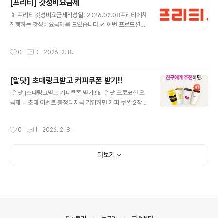
[프리티] 갓성비요금제
니다. (080 수신자 부담 전화의 경우 누적 사용량에 포함
글 내용
되지 않습니다.) 요금제 상세보기 ▶ 음성기본데이터10G
📱 프리티 갓성비요금제작성일: 2026.02.08프리티에서
(PC0SB00134) 💰 월 110원 (정상 34,100원) 📶 월10
진행하는 갓성비요금제를 모았습니다.✔ 이번 프로모션에
GB ☎ 음성 기본제공 / 문자 기본제공🎁 - 가입월을 포함
서 눈여겨볼 알뜰요금제 올리브영 11G+ (FTDP291) 💰
한 최초 3개월..
월 15,070원 (정상 65,890원) 📶 월11GB+매일2GB
작성시간
0
0
2026. 2. 8.
☎ 음성 기본제공 / 문자 기본제공🎁 올리브영 상품권은
해당 제휴 요금제 가입기간 중 실사용일 매30일 초과시 발
송됩니다.(단, 일시정지 기간은 산입 제외) 요금제 상세보
[알닷] 초대링크받고 커피쿠폰 받기!!
기 ▶ 음성기본데이터5G (PC0SB00136) 💰 월 3,300
글 내용
원 (정상 27,500원) 📶 월5GB ☎ 음성 기본제공 / 문자 1
[알닷 ]초대링크받고 커피쿠폰 받기!!📱 알닷 프로모션 요
50건 요금제 상세보기 ▶ 다이소 7G+1M (FTDP299)
금제 + 초대 이벤트 총정리지금 가입하면 커피 쿠폰 2장까
💰 월 10,010원 (정상 35,750원) ?..
지!요즘 통신비 부담 때문에 알뜰폰 요금제 알아보는 분들
많으시죠?그중에서도 알닷에서 진행 중인 프로모션 요금
작성시간
0
1
2026. 2. 8.
제 + 초대 이벤트가 꽤 괜찮아서 정리해봅니다.✅ 알닷(알
뜰폰) 프로모션 요금제란?알닷은 대형 통신망을 그대로 사
용하면서도✔️ 월 요금은 확 낮춘 알뜰폰 요금제를 제공하
더보기
는 서비스입니다.현재 진행 중인 프로모션 요금제는데이터
충분통화/문자 기본 제공약정 없음유심·eSIM 간편 개통
👉 기존 통신사에서 번호이동도 간단하게 가능합니다.🎁
지금 참여 가능한 ‘초대 이벤트’ 핵심!알닷에서는 초대 링크
를 통해 가입하면👉 이벤트 혜택으로 커피 쿠폰 2장을 받
을 수 있는 이벤트를 진행 중입니다..
의안내