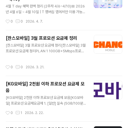
스킨라빈스 📅 4.15(수)✅ 파인트 40% 할인/적립 (9,80
글 내용
0원 → 5,880원)📌 T day 매직 바코드 제시 · 키오스크
4월 T day 혜택 완벽 정리 (2주차 4/6~4/10)📅 2026
(해피스테이션) 이용 가능☕바나프레소 📅 쿠폰 다운 4.15
년 4월 6일 ~ 4월 10일 | T 멤버십 앱에서만 이용 가능SK
(수) · 사용 ~4.17(금)✅ 바닐라라떼 또는 크리미..
T T 멤버십 고객이라면 매주 챙겨야 할 T day 혜택! 이번
작성시간
0
0
2026. 4. 7.
주 알짜배기만 골라 정리했어요 😊🍗배달의민족 × 처갓집
양념치킨 📅 4.6~4.10✅ 6,000원 할인 (VIP 8,000원)
📌 배민 앱 16,000원 이상 주문 시 적용🥖파리바게뜨 📅
[찬스모바일] 3월 프로모션 요금제 정리
4.6~4.10✅ 1,000원당 200원 할인/적립 (최대 6,000
글 내용
[찬스모바일] 3월 프로모션 요금제 정리[찬스모바일] 3월
원)📌 매직 바코드 제시 · 키오스크 불가🍦백미당 📅 4.6~
프로모션 요금제 정리PLAN 1 100GB+5Mbps프로모
4.12 사용✅ 아이스크림 1+1📌 우유/딸기 Basic 한정 ·
션 기간6개월기간 동안 요금월21,000원이후 정상 요금7
매장 방문만 가능📣 지금 다운로드 →🍔다운타우너 📅 4.
개월 후 42,900원📶 데이터100GB + 5Mbps📞 통화
6~4.12 사용✅ 시그니처 버거 세트 5종 35%..
작성시간
0
0
2026. 3. 21.
무제한 (부가 음성 300분)💬 문자무제한요금제 신청하기
→PLAN 2 음성기본 7GB+프로모션 기간6개월기간 동
안 요금월10,000원이후 정상 요금7개월 후 19,800원📶
[KG모바일] 2천원 이하 프로모션 요금제 모
데이터음성기본 7GB+📞 통화무제한 (부가 음성 300분)
음
💬 문자무제한요금제 신청하기 →PLAN 3 음성기본 10
글 내용
GB+프로모션 기간6개월기간 동안 요금월13,000원이후
[KG모바일] 2천원 이하 프로모션 요금제 모음[KG모바
정상 요금월23,200원📶 데이터10GB+📞 통화무제한
일] 프로모션 요금제요금제 1. [일반] 실속 (5GB/100분)L
(부가 음성 300분)💬 문자무제한요금제 신청하기 →PLA
G U+망데이터5GB📡 통신사KG모바일 LG U+망📶 데
작성시간
0
1
2026. 2. 22.
N ..
이터5GB/100분📞 음성통화통화100분✉️ 문자문자100
건💰 월 납부금액110원 6개월이후 9,900원🎁 이벤트 혜
택모빌카드 최대 1% 페이백🔗 요금제 상세 보러가기 ▶