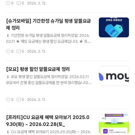
작성시간
0
0
2026. 2. 12.
요금제 설명과 링크가 다를 수 있습니다. 게시 전 한 번 더
확인해 주세요.24개월[셀프]N-PAY 1만원슈가안심케어
💰 월 19,020원📶 Sugar 매니아 10GB+1Mbps☎ 음
[슈가모바일] 기간한정 슈가딜 평생 알뜰요금
성 기본제공🎁 [셀프] 슈가모바일 요금제 상세보기 ▶ ⚠
제 정리
요금제 설명과 링크가 다를 수 있습니다. 게시 전 한 번 더
글 내용
확인해 주세요.24개월[셀프]N-PAY 1만원슈가안심케어
📱 기간한정 슈가딜 평생 알뜰요금제 정리작성일: 2026.
💰 월 20,010원📶 Sugar 15GB + 1Mbps☎ 음성 기
02.11 ★ 해당 요금제는 평생 할인 요금제입니다. ★ 프로
본제공🎁 [셀프] 슈가모바일 요금제 상세보..
모션 관련 내용은 하기 URL 참고 부탁드립니다. https://
작성시간
0
0
2026. 2. 11.
www.sugarmobile.co.kr/event.do 요금제 유의사항
» 가입시 유의사항 1. 이벤트 특가 요금제는 최초 개통시
(신규가입/ 번호이동)에만 할인 혜택 적용되며 , 요금제 변
[모요] 평생 할인 알뜰요금제 정리
경시에는 할인 전 기본요금으로만 변경 가능합니다. 2. 이
글 내용
📱 모요 평생 할인 알뜰요금제 정리작성일: 2026.02.11
벤트 특가 요금제는 통신사 사정에 의해 통보없이 조기 종
모요에서 진행 중인 알뜰요금제를 한 번에 정리했습니다.
료될 수 있습니다. 3. 개통하신 후 당월에 해지(타사로 번호
✔ 이번에 정리한 모요 알뜰요금제KT스카이라이프💰 월
이동 포함)하실 경우 할인전 요금이 청구될 수 있습니다. 4.
1,900원📶 데이터 제공 조건은 상세 페이지 참고☎ 통화
할인기간 중 미납/연체/정지(스팸발송 등) 사유 발생시 할
작성시간
0
0
2026. 2. 11.
60분 모요 요금제 상세보기 ▶ U+유모바일💰 월 3,300
인혜택이 즉시 종료될 수 있습니다. 5. 미납..
원📶 데이터 제공 조건은 상세 페이지 참고☎ 통화 60분
🎁 [평생할인] / 사은품 최대 1개 모요 요금제 상세보기 ▶
[프리티]CU 요금제 혜택 모아보기 2025.0
KT스카이라이프💰 월 3,900원📶 슬림 1GB/100분☎
9.30(화) ~ 2026.02.28(토_
통화 100분 모요 요금제 상세보기 ▶ U+유모바일💰 월 3,
글 내용
900원📶 [평생할인] 1GB/60분☎ 통화 60분🎁 [평생할
📱 CU 요금제 혜택 모아보기 2025.09.30(화) ~ 2026.