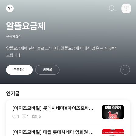
검색하기
티스토리
알뜰요금제
구독자
34
알뜰요금제에 관한 블로그입니다. 알뜰요금제에 대한 많은 관심 부탁
드립니다.
구독하기
방명록
신고하기 레이어
열기
인기글
[아이즈모바일] 롯데시네마X아이즈모바일
무비요금제
1
1
조회
5
[아이즈모바일] 매월 롯데시네마 영화권 제